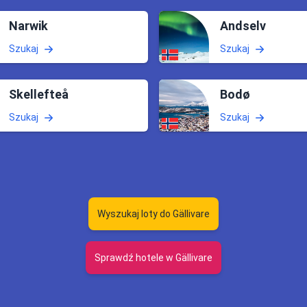
Narwik
Andselv
Szukaj
Szukaj
Skellefteå
Bodø
Szukaj
Szukaj
Wyszukaj loty do Gällivare
Sprawdź hotele w Gällivare