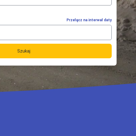
Przełącz na interwał daty
Szukaj