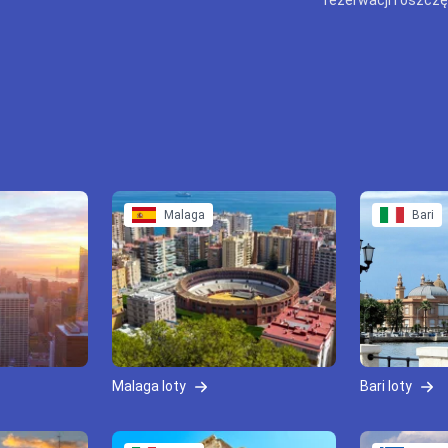
Malaga
Bari
Malaga loty
Bari loty