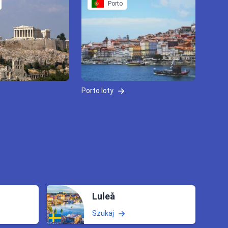
Porto
Porto loty
Luleå
Szukaj