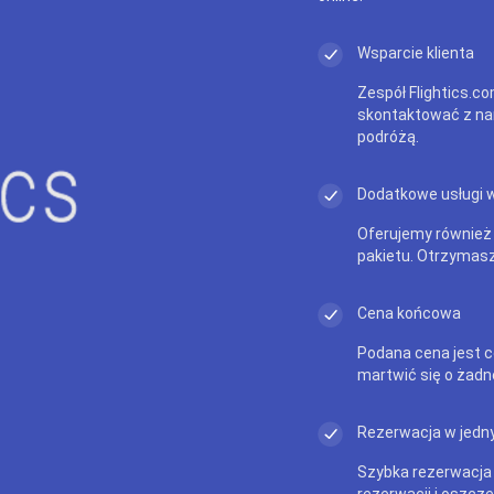
Wsparcie klienta
Zespół Flightics.co
skontaktować z na
podróżą.
Dodatkowe usługi 
Oferujemy również
pakietu. Otrzymasz
Cena końcowa
Podana cena jest c
martwić się o żadn
Rezerwacja w jedny
Szybka rezerwacja
rezerwacji i oszczę