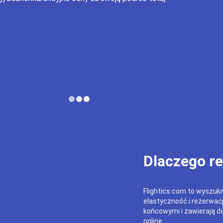
Dlaczego r
Flightics.com to wyszukiw
elastyczność i rezerwac
końcowymi i zawierają do
online.