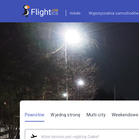
Hotele
Wypożyczalnia samochodów
Powrotne
W jedną stronę
Multi-city
Weekendowe