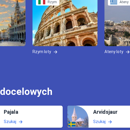
Rzym
Ateny
Rzym loty
Ateny loty
 docelowych
Pajala
Arvidsjaur
Szukaj
Szukaj