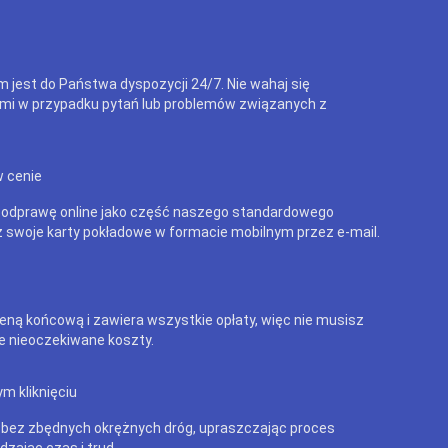
m jest do Państwa dyspozycji 24/7. Nie wahaj się
mi w przypadku pytań lub problemów związanych z
w cenie
 odprawę online jako część naszego standardowego
 swoje karty pokładowe w formacie mobilnym przez e-mail.
eną końcową i zawiera wszystkie opłaty, więc nie musisz
e nieoczekiwane koszty.
m kliknięciu
 bez zbędnych okrężnych dróg, upraszczając proces
dzając czas i trud.