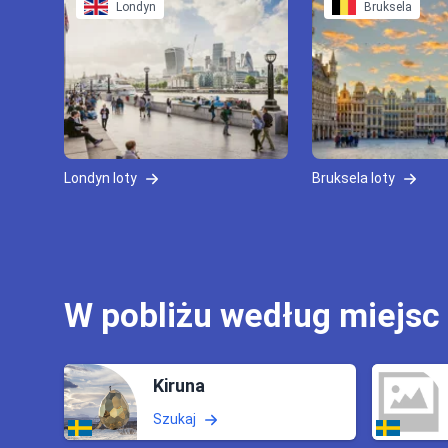
Londyn
Bruksela
Londyn loty
Bruksela loty
W pobliżu według miejsc
Kiruna
Szukaj