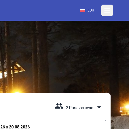
EUR
2 Pasażerowie
026
a
20.08.2026