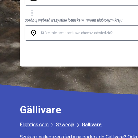
Spróbuj wybrać wszystkie lotniska w Twoim ulubionym kraju
Gällivare
Flightics.com
Szwecja
Gällivare
Szukasz najlepszej oferty na podróż do Gällivare? Odk