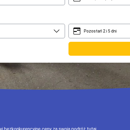
Pozostań 2 i 5 dni
2
5
ryj bezkonkurencyjne ceny za swoją podróż tutaj