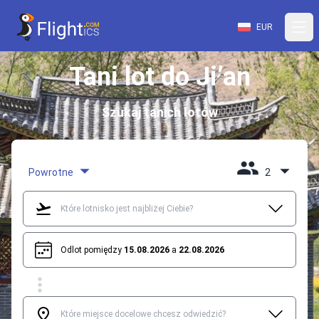
EUR
Tani lot do Ji’an
Szukaj tanich lotów
Powrotne
2
Odlot pomiędzy
15.08.2026
a
22.08.2026