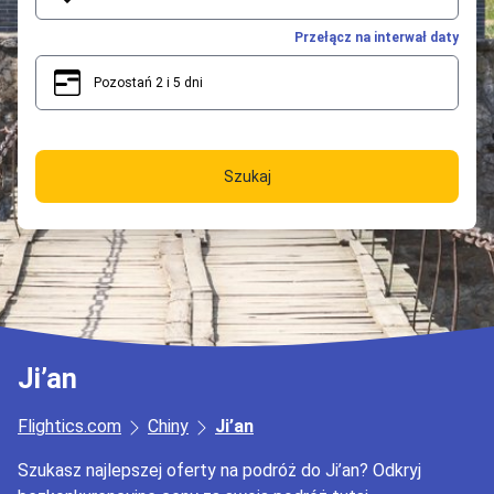
Przełącz na interwał daty
Pozostań 2 i 5 dni
2
5
Szukaj
Ji’an
Flightics.com
Chiny
Ji’an
Szukasz najlepszej oferty na podróż do Ji’an? Odkryj