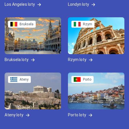
Los Angeles loty
Londyn loty
Bruksela
Rzym
Bruksela loty
Rzym loty
Ateny
Porto
Ateny loty
Porto loty