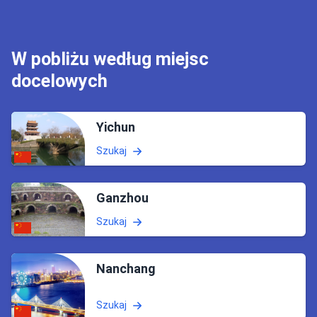
W pobliżu według miejsc
docelowych
Yichun
Szukaj
Ganzhou
Szukaj
Nanchang
Szukaj