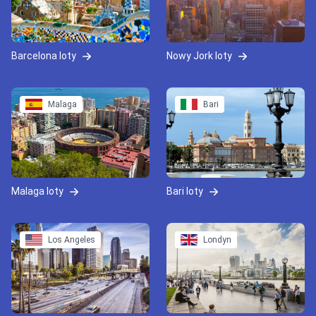
Barcelona loty
Nowy Jork loty
Malaga
Bari
Malaga loty
Bari loty
Los Angeles
Londyn