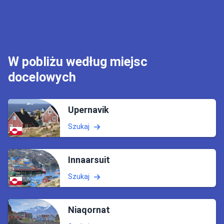
W pobliżu według miejsc
docelowych
Upernavik
Szukaj
Innaarsuit
Szukaj
Niaqornat