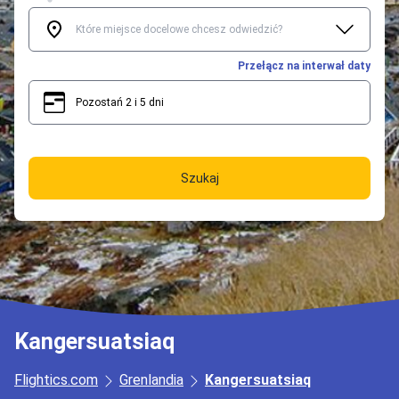
Przełącz na interwał daty
Pozostań 2 i 5 dni
2
5
Szukaj
Kangersuatsiaq
Flightics.com
Grenlandia
Kangersuatsiaq