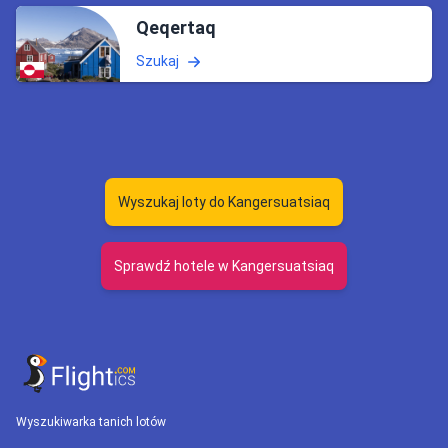
Qeqertaq
Szukaj
Wyszukaj loty do Kangersuatsiaq
Sprawdź hotele w Kangersuatsiaq
Wyszukiwarka tanich lotów