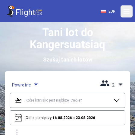
EUR
Tani lot do
Kangersuatsiaq
Szukaj tanich lotów
Powrotne
2
Odlot pomiędzy
16.08.2026
a
23.08.2026