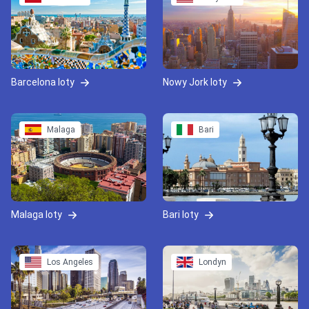
Barcelona loty
Nowy Jork loty
Malaga
Bari
Malaga loty
Bari loty
Los Angeles
Londyn