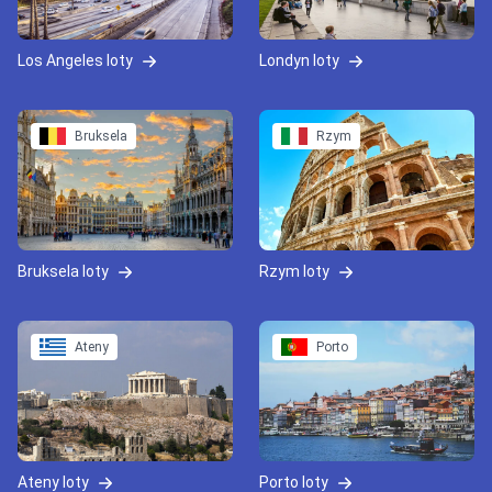
Los Angeles loty
Londyn loty
Bruksela
Rzym
Bruksela loty
Rzym loty
Ateny
Porto
Ateny loty
Porto loty