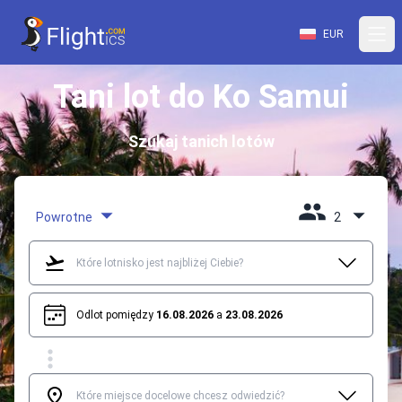
EUR
Tani lot do Ko Samui
Szukaj tanich lotów
Powrotne
2
Odlot pomiędzy
16.08.2026
a
23.08.2026