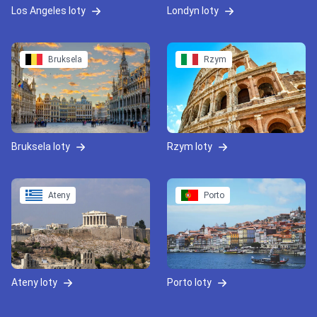
Los Angeles loty
Londyn loty
Bruksela
Rzym
Bruksela loty
Rzym loty
Ateny
Porto
Ateny loty
Porto loty