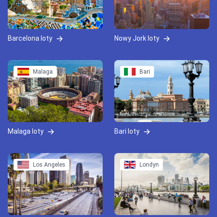
Barcelona loty
Nowy Jork loty
Malaga
Bari
Malaga loty
Bari loty
Los Angeles
Londyn