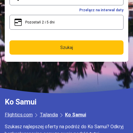
Przełącz na interwał daty
Pozostań 2 i 5 dni
2
5
Szukaj
Ko Samui
Flightics.com
Tajlandia
Ko Samui
Szukasz najlepszej oferty na podróż do Ko Samui? Odkryj