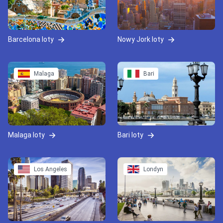
Barcelona loty
Nowy Jork loty
Malaga
Bari
Malaga loty
Bari loty
Los Angeles
Londyn