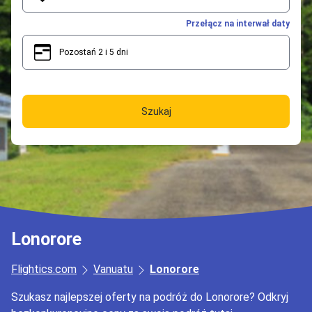
Przełącz na interwał daty
Pozostań 2 i 5 dni
2
5
Szukaj
Lonorore
Flightics.com
Vanuatu
Lonorore
Szukasz najlepszej oferty na podróż do Lonorore? Odkryj