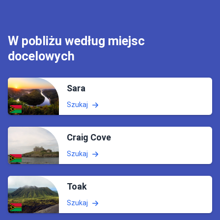
W pobliżu według miejsc
docelowych
Sara
Szukaj
Craig Cove
Szukaj
Toak
Szukaj