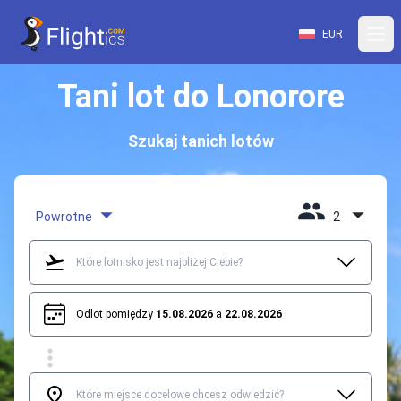
EUR
Tani lot do Lonorore
Szukaj tanich lotów
Powrotne
2
Odlot pomiędzy
15.08.2026
a
22.08.2026