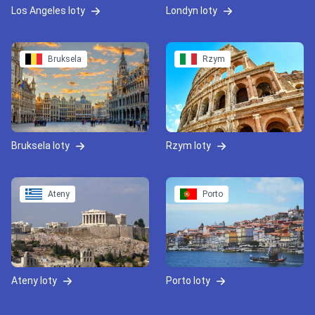
Los Angeles loty
Londyn loty
Bruksela
Rzym
Bruksela loty
Rzym loty
Ateny
Porto
Ateny loty
Porto loty