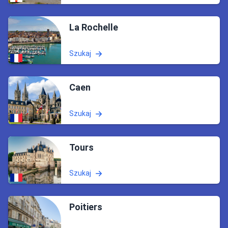
La Rochelle
Szukaj
Caen
Szukaj
Tours
Szukaj
Poitiers