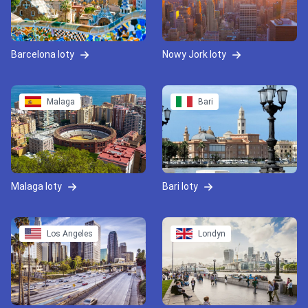
Barcelona loty
Nowy Jork loty
Malaga
Bari
Malaga loty
Bari loty
Los Angeles
Londyn