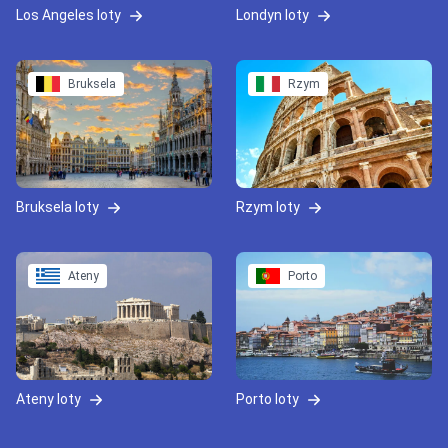
Los Angeles loty
Londyn loty
Bruksela
Rzym
Bruksela loty
Rzym loty
Ateny
Porto
Ateny loty
Porto loty