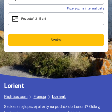
Przełącz na interwał daty
Pozostań 2 i 5 dni
2
5
Szukaj
Lorient
Flightics.com
Francja
Lorient
Szukasz najlepszej oferty na podróż do Lorient? Odkryj