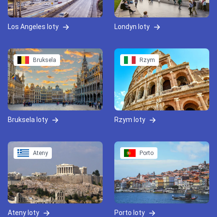
Los Angeles loty
Londyn loty
Bruksela
Rzym
Bruksela loty
Rzym loty
Ateny
Porto
Ateny loty
Porto loty