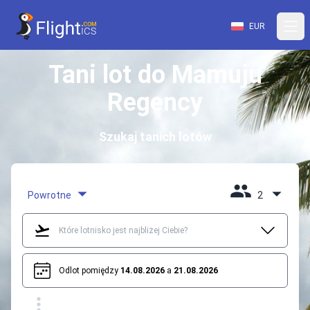
EUR
Tani lot do Mamuju
Regency
Szukaj tanich lotów
Powrotne
2
Odlot pomiędzy
14.08.2026
a
21.08.2026