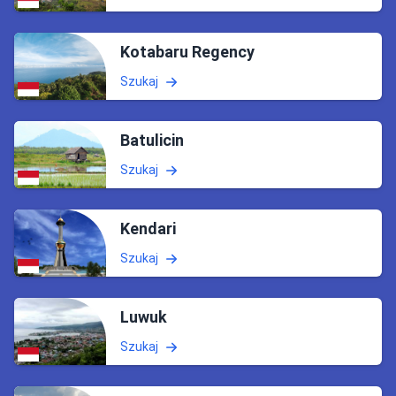
Kotabaru Regency
Szukaj
Batulicin
Szukaj
Kendari
Szukaj
Luwuk
Szukaj