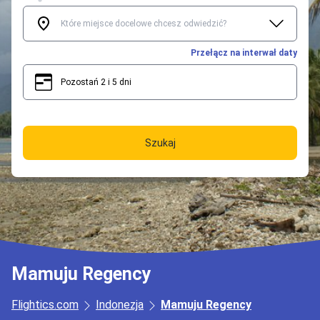
Przełącz na interwał daty
Pozostań 2 i 5 dni
2
5
Szukaj
Mamuju Regency
Flightics.com
Indonezja
Mamuju Regency