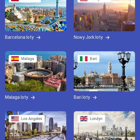
Barcelona loty
Nowy Jork loty
Malaga
Bari
Malaga loty
Bari loty
Los Angeles
Londyn