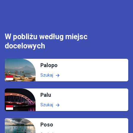
W pobliżu według miejsc
docelowych
Palopo
Szukaj
Palu
Szukaj
Poso