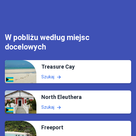
W pobliżu według miejsc
docelowych
Treasure Cay
Szukaj
North Eleuthera
Szukaj
Freeport