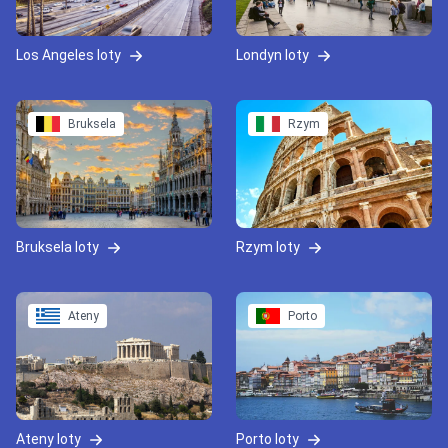
Los Angeles loty
Londyn loty
Bruksela
Rzym
Bruksela loty
Rzym loty
Ateny
Porto
Ateny loty
Porto loty