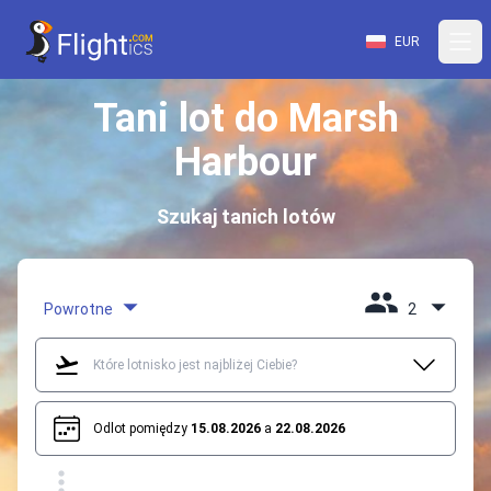
EUR
Tani lot do Marsh
Harbour
Szukaj tanich lotów
Powrotne
2
Odlot pomiędzy
15.08.2026
a
22.08.2026