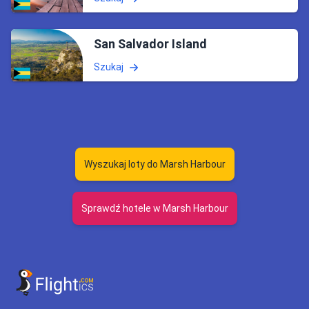
San Salvador Island
Szukaj
Wyszukaj loty do Marsh Harbour
Sprawdź hotele w Marsh Harbour