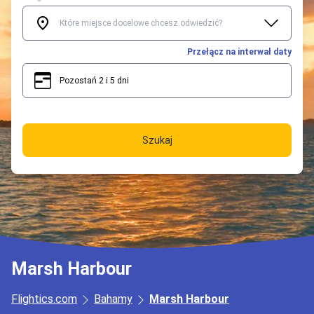
Przełącz na interwał daty
Pozostań 2 i 5 dni
2
5
Szukaj
Marsh Harbour
Flightics.com
Bahamy
Marsh Harbour