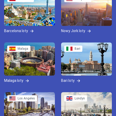
Barcelona loty
Nowy Jork loty
Malaga
Bari
Malaga loty
Bari loty
Los Angeles
Londyn