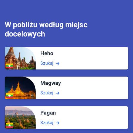
W pobliżu według miejsc
docelowych
Heho
Szukaj
Magway
Szukaj
Pagan
Szukaj