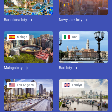
Barcelona loty
Nowy Jork loty
Malaga
Bari
Malaga loty
Bari loty
Los Angeles
Londyn