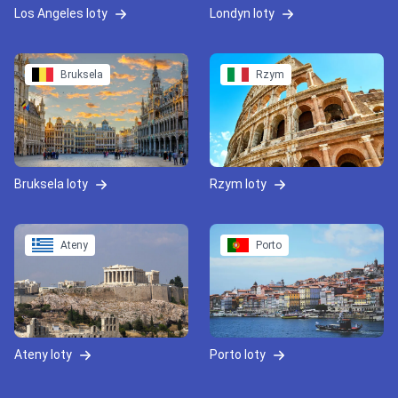
Los Angeles loty
Londyn loty
Bruksela
Rzym
Bruksela loty
Rzym loty
Ateny
Porto
Ateny loty
Porto loty