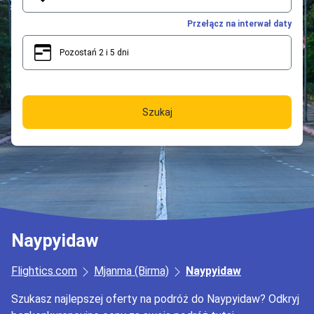
Przełącz na interwał daty
Pozostań 2 i 5 dni
2
5
Szukaj
Naypyidaw
Flightics.com
Mjanma (Birma)
Naypyidaw
Szukasz najlepszej oferty na podróż do Naypyidaw? Odkryj