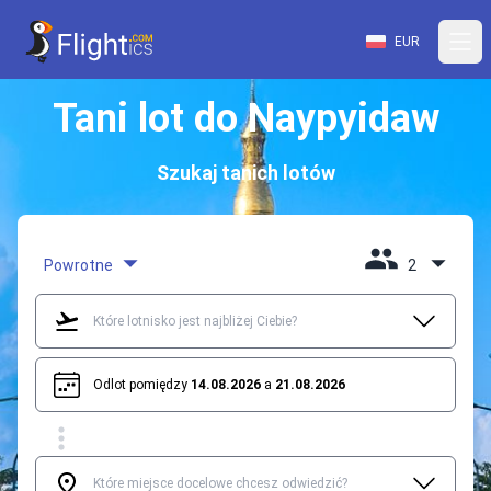
EUR
Tani lot do Naypyidaw
Szukaj tanich lotów
Powrotne
2
Odlot pomiędzy
14.08.2026
a
21.08.2026