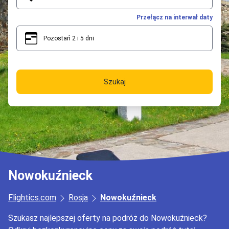
Przełącz na interwał daty
Pozostań 2 i 5 dni
2
5
Szukaj
Nowokuźnieck
Flightics.com
Rosja
Nowokuźnieck
Szukasz najlepszej oferty na podróż do Nowokuźnieck?