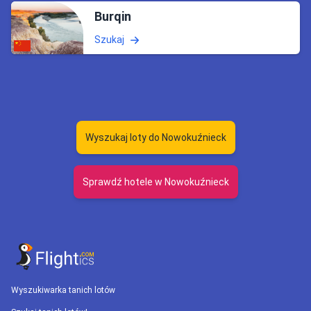
Burqin
Szukaj
Wyszukaj loty do Nowokuźnieck
Sprawdź hotele w Nowokuźnieck
Wyszukiwarka tanich lotów