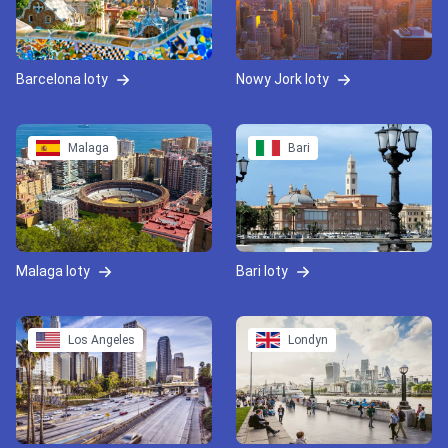
Barcelona loty
Nowy Jork loty
Malaga
Bari
Malaga loty
Bari loty
Los Angeles
Londyn