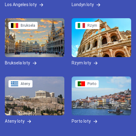
Los Angeles loty
Londyn loty
Bruksela
Rzym
Bruksela loty
Rzym loty
Ateny
Porto
Ateny loty
Porto loty