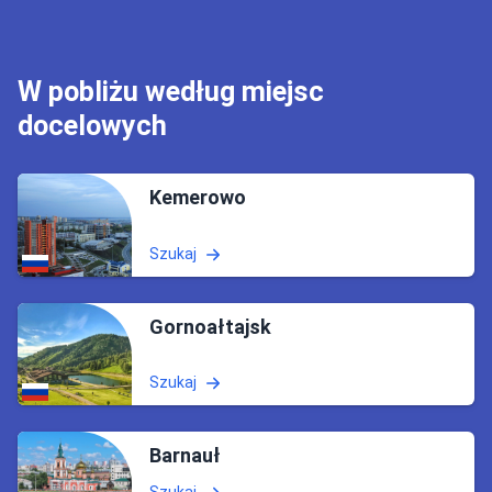
W pobliżu według miejsc
docelowych
Kemerowo
Szukaj
Gornoałtajsk
Szukaj
Barnauł
Szukaj