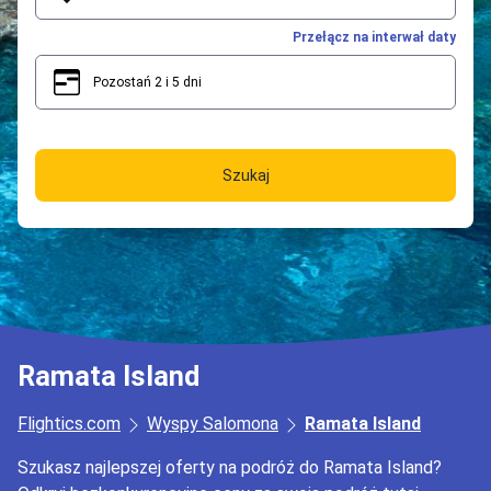
Przełącz na interwał daty
Pozostań 2 i 5 dni
2
5
Szukaj
Ramata Island
Flightics.com
Wyspy Salomona
Ramata Island
Szukasz najlepszej oferty na podróż do Ramata Island?