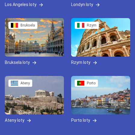
Los Angeles loty
Londyn loty
Bruksela
Rzym
Bruksela loty
Rzym loty
Ateny
Porto
Ateny loty
Porto loty