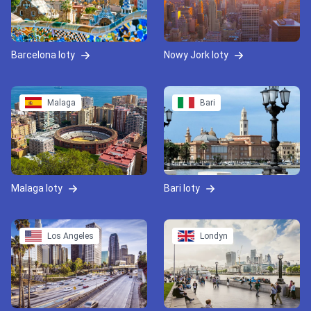
Barcelona loty
Nowy Jork loty
Malaga
Bari
Malaga loty
Bari loty
Los Angeles
Londyn