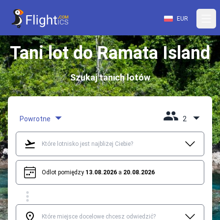
EUR
Tani lot do Ramata Island
Szukaj tanich lotów
Powrotne
2
Odlot pomiędzy
13.08.2026
a
20.08.2026