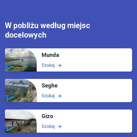
W pobliżu według miejsc
docelowych
Munda
Szukaj
Seghe
Szukaj
Gizo
Szukaj