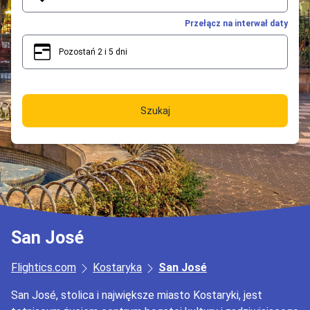
Przełącz na interwał daty
Pozostań 2 i 5 dni
2
5
Szukaj
San José
Flightics.com
Kostaryka
San José
San José, stolica i największe miasto Kostaryki, jest