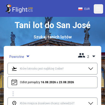
EUR
Tani lot do San José
Szukaj tanich lotów
Powrotne
2
Odlot pomiędzy
16.08.2026
a
23.08.2026