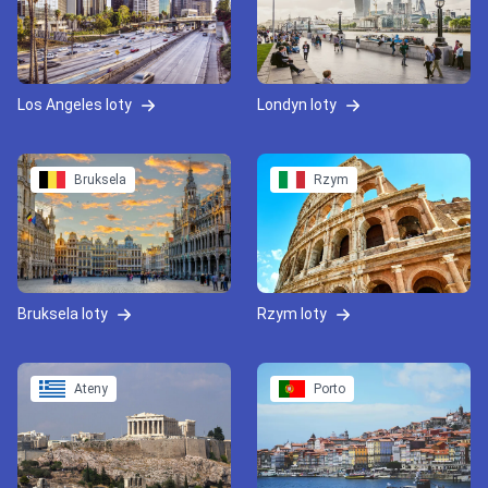
Los Angeles loty
Londyn loty
Bruksela
Rzym
Bruksela loty
Rzym loty
Ateny
Porto