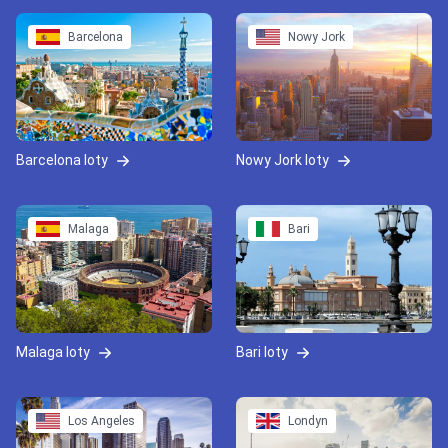
Barcelona
Nowy Jork
Barcelona loty
Nowy Jork loty
Malaga
Bari
Malaga loty
Bari loty
Los Angeles
Londyn