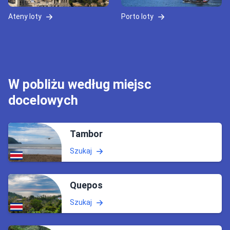
Ateny loty
Porto loty
W pobliżu według miejsc
docelowych
Tambor
Szukaj
Quepos
Szukaj