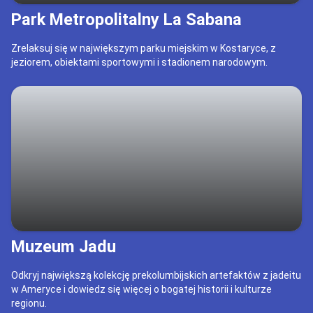
Park Metropolitalny La Sabana
Zrelaksuj się w największym parku miejskim w Kostaryce, z
jeziorem, obiektami sportowymi i stadionem narodowym.
Muzeum Jadu
Odkryj największą kolekcję prekolumbijskich artefaktów z jadeitu
w Ameryce i dowiedz się więcej o bogatej historii i kulturze
regionu.