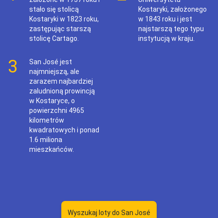
stało się stolicą
Kostaryki, założonego
Kostaryki w 1823 roku,
w 1843 roku i jest
zastępując starszą
najstarszą tego typu
stolicę Cartago.
instytucją w kraju.
3
San José jest
najmniejszą, ale
zarazem najbardziej
zaludnioną prowincją
w Kostaryce, o
powierzchni 4965
kilometrów
kwadratowych i ponad
1.6 miliona
mieszkańców.
Wyszukaj loty do San José