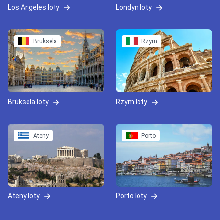
Los Angeles loty
Londyn loty
Bruksela
Rzym
Bruksela loty
Rzym loty
Ateny
Porto
Ateny loty
Porto loty