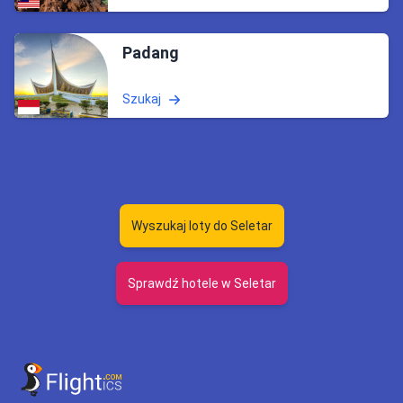
Padang
Szukaj
Wyszukaj loty do Seletar
Sprawdź hotele w Seletar