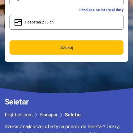
Przełącz na interwał daty
Pozostań 2 i 5 dni
2
5
Szukaj
Seletar
Flightics.com
Singapur
Seletar
Szukasz najlepszej oferty na podróż do Seletar? Odkryj