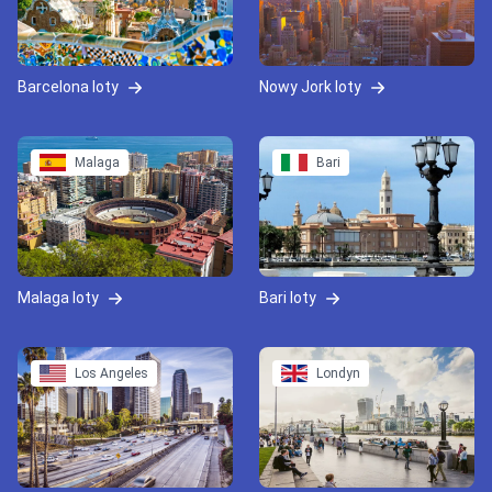
Barcelona loty
Nowy Jork loty
Malaga
Bari
Malaga loty
Bari loty
Los Angeles
Londyn