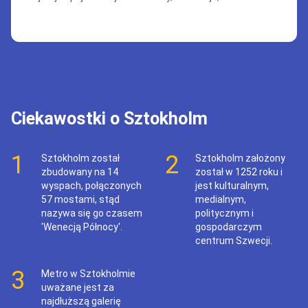
Ciekawostki o Sztokholm
1
2
Sztokholm został
Sztokholm założony
zbudowany na 14
został w 1252 roku i
wyspach, połączonych
jest kulturalnym,
57 mostami, stąd
medialnym,
nazywa się go czasem
politycznym i
'Wenecją Północy'.
gospodarczym
centrum Szwecji.
3
Metro w Sztokholmie
uważane jest za
najdłuższą galerię