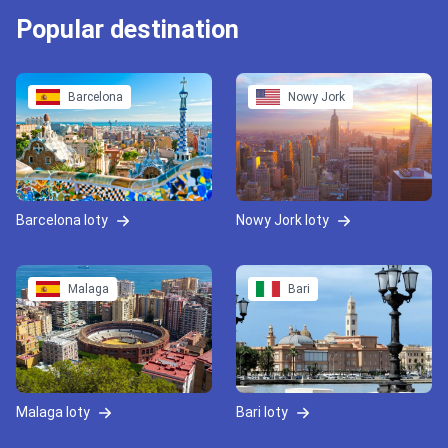
Popular destination
Barcelona
Nowy Jork
Barcelona loty
Nowy Jork loty
Malaga
Bari
Malaga loty
Bari loty