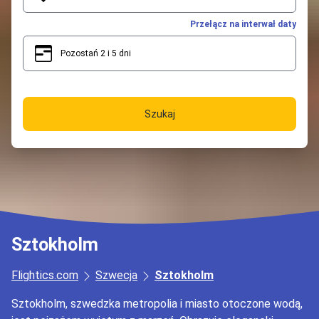
Przełącz na interwał daty
Pozostań 2 i 5 dni
2
5
Szukaj
Sztokholm
Flightics.com
Szwecja
Sztokholm
Sztokholm, szwedzka metropolia i miasto otoczone wodą,