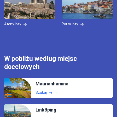
Ateny loty
Porto loty
W pobliżu według miejsc
docelowych
Maarianhamina
Szukaj
Linköping