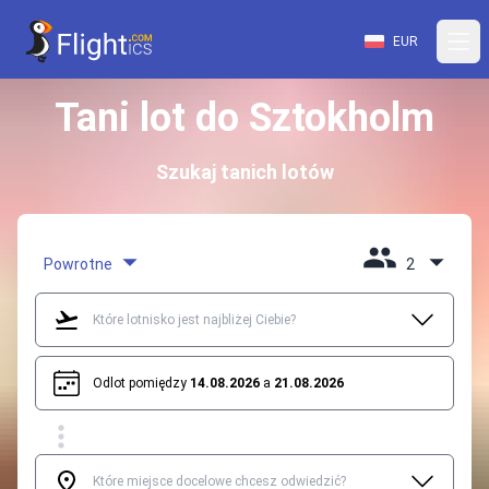
EUR
Tani lot do Sztokholm
Szukaj tanich lotów
Powrotne
2
Odlot pomiędzy
14.08.2026
a
21.08.2026