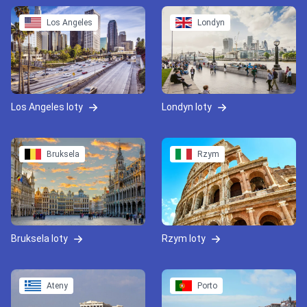
Los Angeles
Londyn
Los Angeles loty
Londyn loty
Bruksela
Rzym
Bruksela loty
Rzym loty
Ateny
Porto