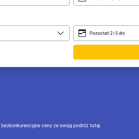
Pozostań 2 i 5 dni
2
5
j bezkonkurencyjne ceny za swoją podróż tutaj