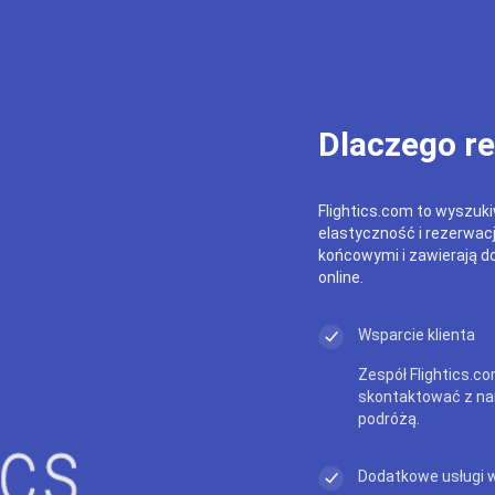
Dlaczego r
Flightics.com to wyszukiw
elastyczność i rezerwac
końcowymi i zawierają do
online.
Wsparcie klienta
Zespół Flightics.co
skontaktować z na
podróżą.
Dodatkowe usługi 