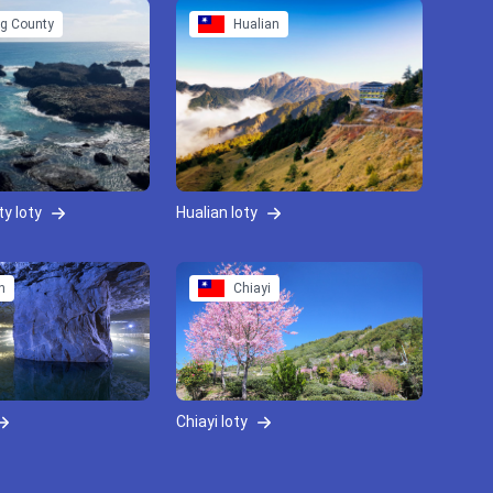
ng County
Hualian
ty loty
Hualian loty
n
Chiayi
Chiayi loty