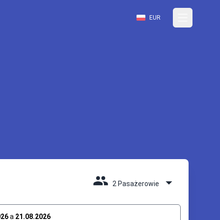
EUR
2 Pasażerowie
026
a
21.08.2026