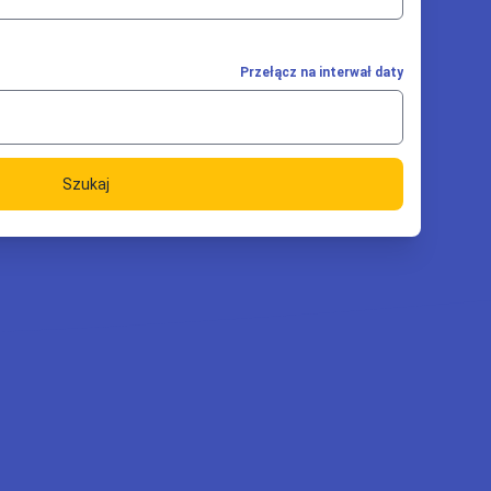
Przełącz na interwał daty
Szukaj