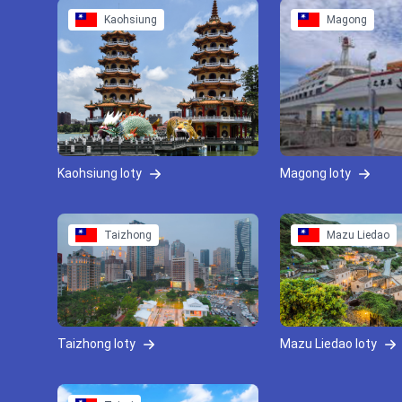
Kaohsiung
Magong
Kaohsiung loty
Magong loty
Taizhong
Mazu Liedao
Taizhong loty
Mazu Liedao loty