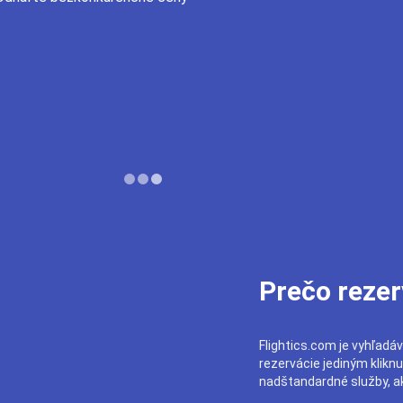
Prečo rezer
Flightics.com je vyhľadáv
rezervácie jediným klikn
nadštandardné služby, ak