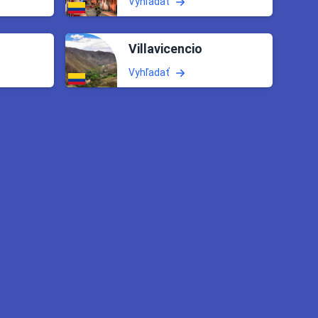
Vyhľadať
Villavicencio
Vyhľadať