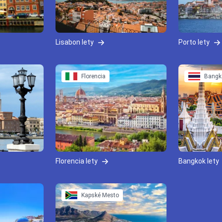
Lisabon lety
Porto lety
Florencia
Bangk
Florencia lety
Bangkok lety
Kapské Mesto