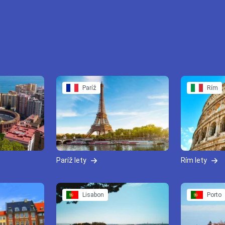
Paríž
Rím
Paríž lety
Rím lety
Lisabon
Porto