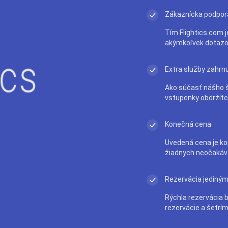
Zákaznícka podpor
Tím Flightics.com j
akýmkoľvek dotazo
Extra služby zahrn
Ako súčasť nášho š
vstupenky obdržít
Konečná cena
Uvedená cena je ko
žiadnych neočakáv
Rezervácia jediným
Rýchla rezervácia 
rezervácie a šetrím