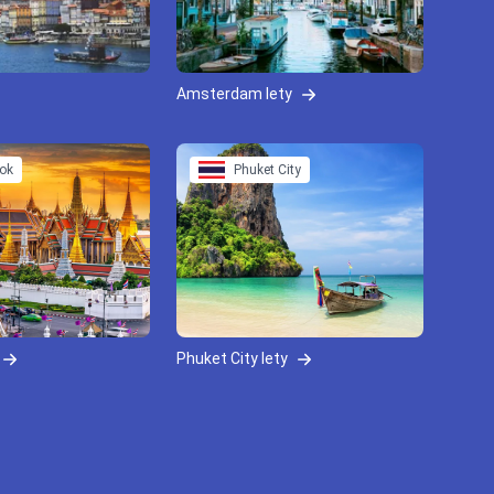
Amsterdam lety
ok
Phuket City
Phuket City lety