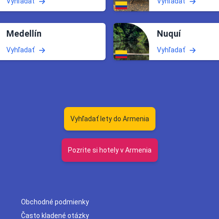
Vyhľadať
Vyhľadať
Medellín
Nuquí
Vyhľadať
Vyhľadať
Vyhľadať lety do Armenia
Pozrite si hotely v Armenia
Obchodné podmienky
Často kladené otázky