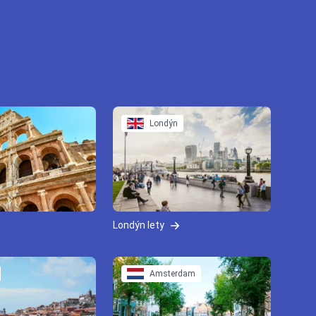
Londýn
Londýn lety
Amsterdam