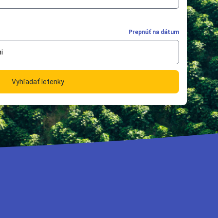
Prepnúť na dátum
i
Vyhľadať letenky