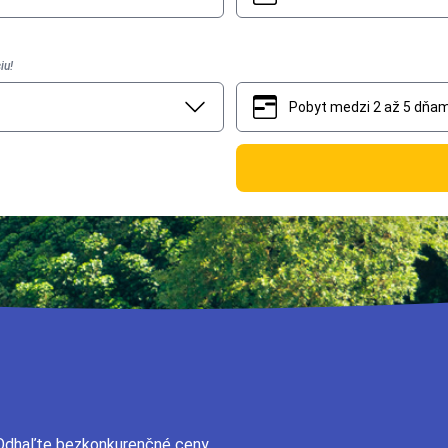
iu!
Pobyt medzi 2 až 5 dňam
2
5
 Odhaľte bezkonkurenčné ceny