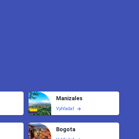
Manizales
Vyhľadať
Bogota