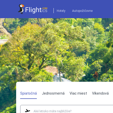
Hotely
Autopožičovne
Spiatočná
Jednosmerná
Viac miest
Víkendová