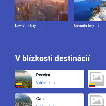
New York lety
Santorini lety
V blízkosti destinácií
Pereira
Vyhľadať
Cali