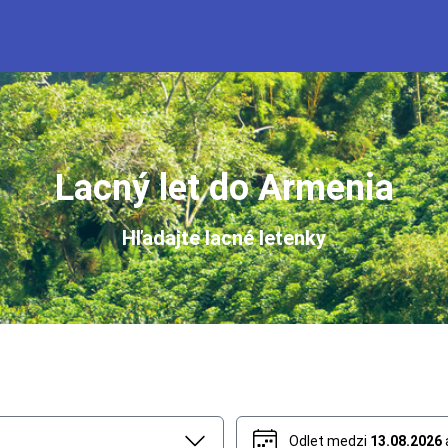
Lacný let do Armenia
Hľadajte lacné letenky
Odlet medzi
13.08.2026