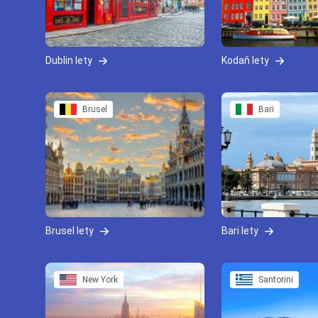
Dublin lety
Kodaň lety
Brusel
Bari
Brusel lety
Bari lety
New York
Santorini