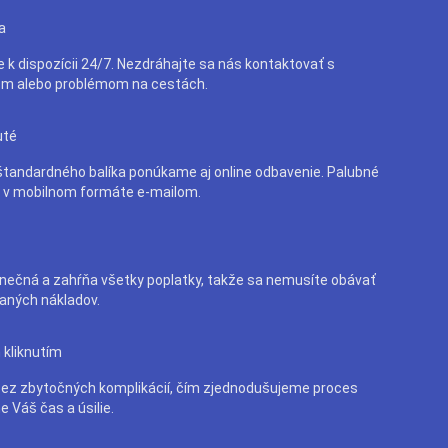
a
e k dispozícii 24/7. Nezdráhajte sa nás kontaktovať s
m alebo problémom na cestách.
uté
tandardného balíka ponúkame aj online odbavenie. Palubné
e v mobilnom formáte e-mailom.
nečná a zahŕňa všetky poplatky, takže sa nemusíte obávať
aných nákladov.
 kliknutím
bez zbytočných komplikácií, čím zjednodušujeme proces
e Váš čas a úsilie.