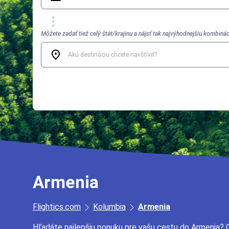
Môžete zadať tiež celý štát/krajinu a nájsť tak najvýhodnejšiu kombinác
Armenia
Flightics.com
Kolumbia
Armenia
Hľadáte najlepšiu ponuku pre vašu cestu do Armenia?