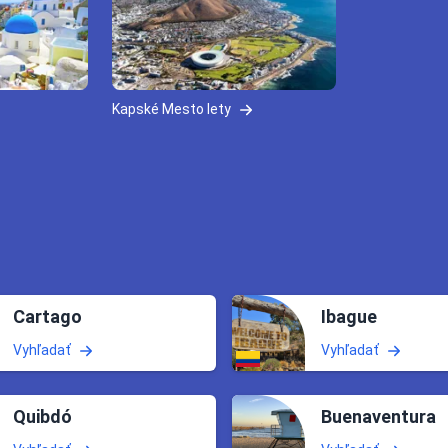
Kapské Mesto lety
Cartago
Ibague
Vyhľadať
Vyhľadať
Quibdó
Buenaventura