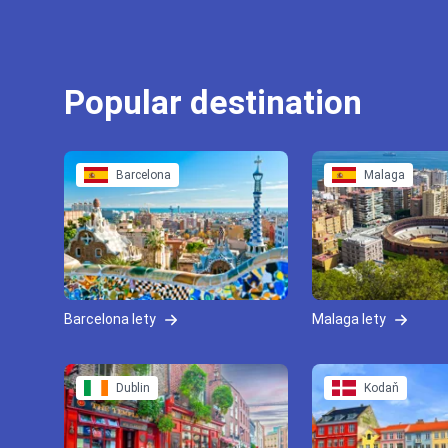
Popular destination
Barcelona
Malaga
Barcelona lety
Malaga lety
Dublin
Kodaň