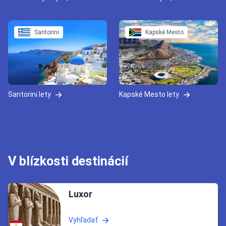
Santorini
Kapské Mesto
Santorini lety
Kapské Mesto lety
V blízkosti destinácií
Luxor
Vyhľadať