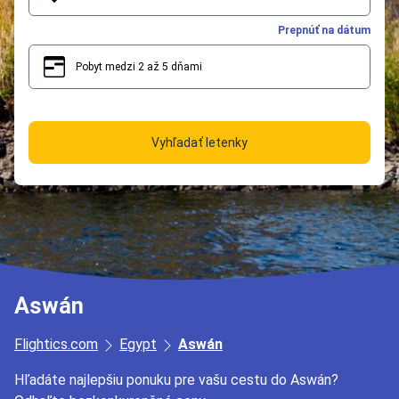
Prepnúť na dátum
Pobyt medzi 2 až 5 dňami
2
5
Vyhľadať letenky
Aswán
Flightics.com
Egypt
Aswán
Hľadáte najlepšiu ponuku pre vašu cestu do Aswán?