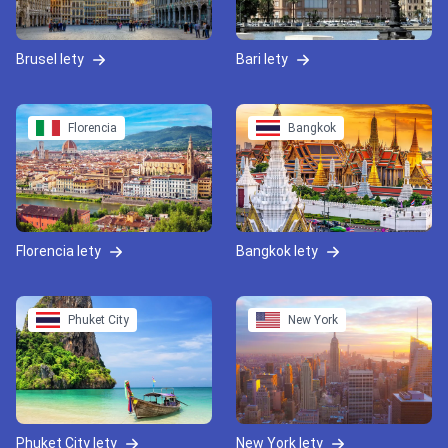
Brusel lety
Bari lety
Florencia
Bangkok
Florencia lety
Bangkok lety
Phuket City
New York
Phuket City lety
New York lety