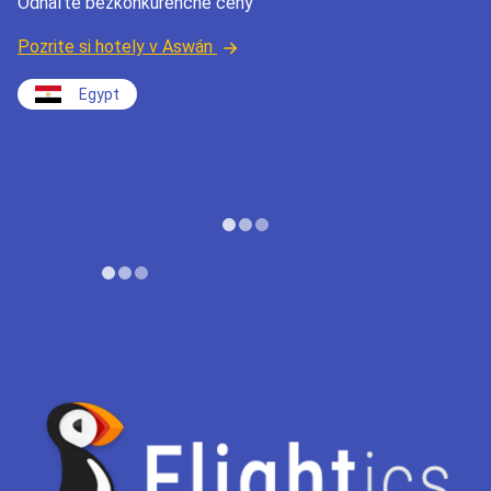
Odhaľte bezkonkurenčné ceny
Pozrite si hotely v Aswán
Egypt