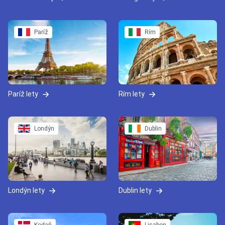
Paríž
Rím
Paríž lety
Rím lety
Londýn
Dublin
Londýn lety
Dublin lety