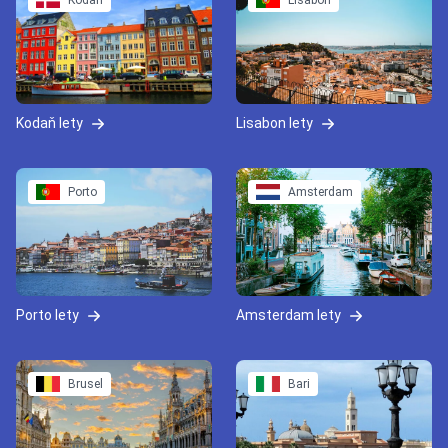
Kodaň
Lisabon
Kodaň lety
Lisabon lety
Porto
Amsterdam
Porto lety
Amsterdam lety
Brusel
Bari