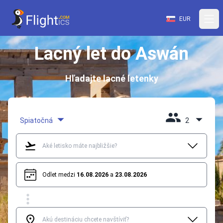
EUR
Lacný let do Aswán
Hľadajte lacné letenky
Spiatočná
2
Odlet medzi
16.08.2026
a
23.08.2026