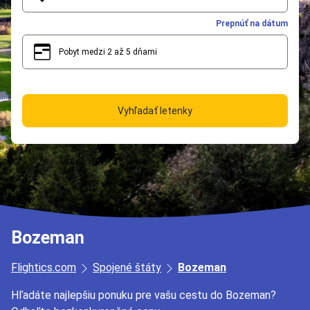
Prepnúť na dátum
Pobyt medzi 2 až 5 dňami
2
5
Vyhľadať letenky
Bozeman
Flightics.com
Spojené štáty
Bozeman
Hľadáte najlepšiu ponuku pre vašu cestu do Bozeman?