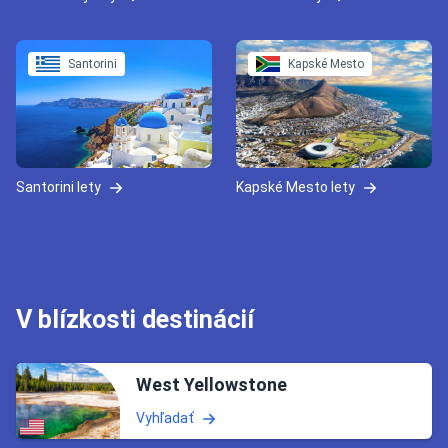
Santorini
Kapské Mesto
Santorini lety
Kapské Mesto lety
V blízkosti destinácií
West Yellowstone
Vyhľadať