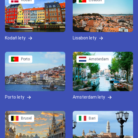
Kodaň
Lisabon
Kodaň lety
Lisabon lety
Porto
Amsterdam
Porto lety
Amsterdam lety
Brusel
Bari