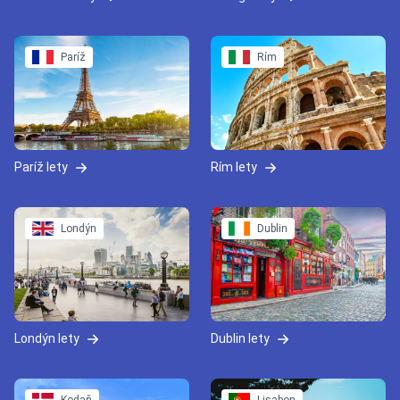
Paríž
Rím
Paríž lety
Rím lety
Londýn
Dublin
Londýn lety
Dublin lety