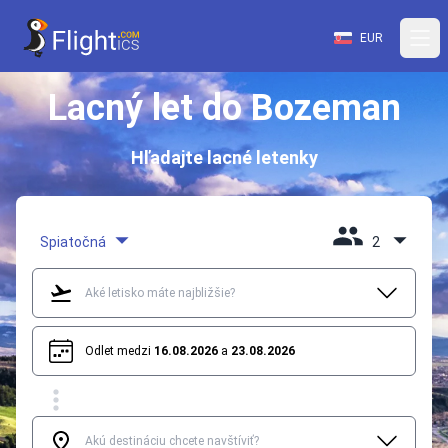
EUR
Lacný let do Bozeman
Hľadajte lacné letenky
Spiatočná
2
Odlet medzi
16.08.2026
a
23.08.2026