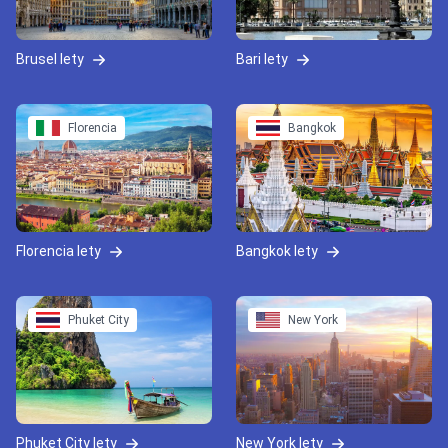
Brusel lety
Bari lety
Florencia
Bangkok
Florencia lety
Bangkok lety
Phuket City
New York
Phuket City lety
New York lety