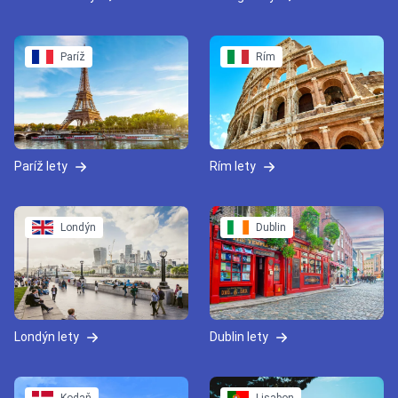
Paríž
Rím
Paríž lety
Rím lety
Londýn
Dublin
Londýn lety
Dublin lety