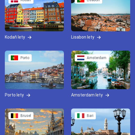
Kodaň
Lisabon
Kodaň lety
Lisabon lety
Porto
Amsterdam
Porto lety
Amsterdam lety
Brusel
Bari