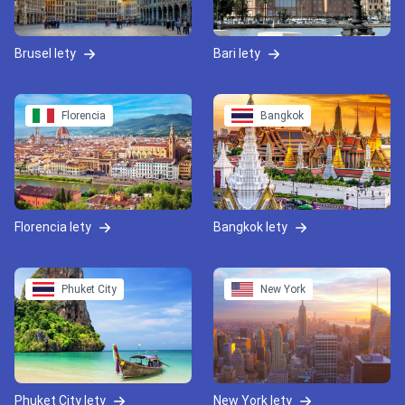
Brusel lety
Bari lety
Florencia
Bangkok
Florencia lety
Bangkok lety
Phuket City
New York
Phuket City lety
New York lety