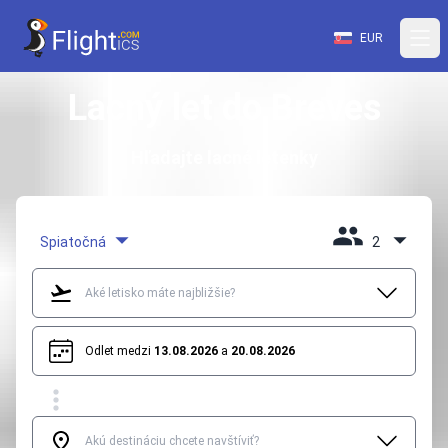
EUR
Lacný let do Breves
Hľadajte lacné letenky
Spiatočná
2
Odlet medzi
13.08.2026
a
20.08.2026