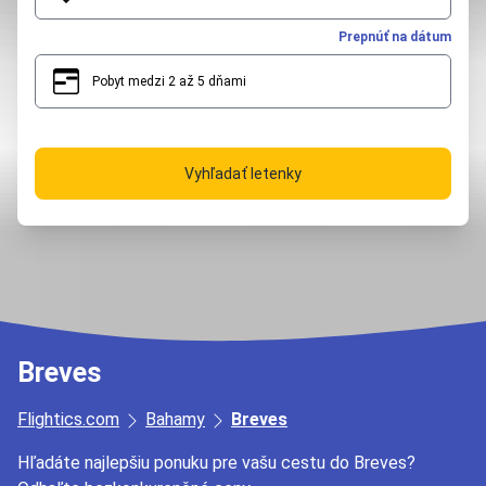
Prepnúť na dátum
Pobyt medzi 2 až 5 dňami
2
5
Vyhľadať letenky
Breves
Flightics.com
Bahamy
Breves
Hľadáte najlepšiu ponuku pre vašu cestu do Breves?