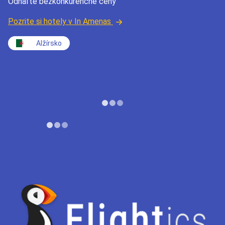
Odhaľte bezkonkurenčné ceny
Pozrite si hotely v In Amenas
Alžírsko