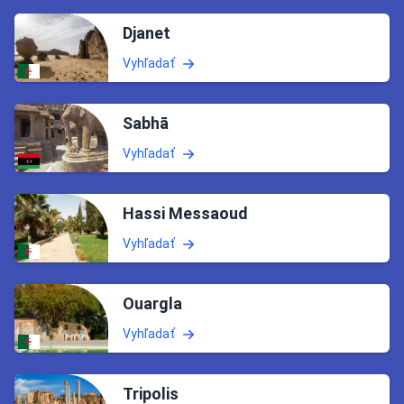
Djanet
Vyhľadať
Sabhā
Vyhľadať
Hassi Messaoud
Vyhľadať
Ouargla
Vyhľadať
Tripolis