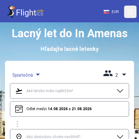
EUR
Lacný let do In Amenas
Hľadajte lacné letenky
Spiatočná
2
Odlet medzi
14.08.2026
a
21.08.2026