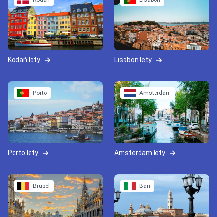
Kodaň
Lisabon
Kodaň lety
Lisabon lety
Porto
Amsterdam
Porto lety
Amsterdam lety
Brusel
Bari