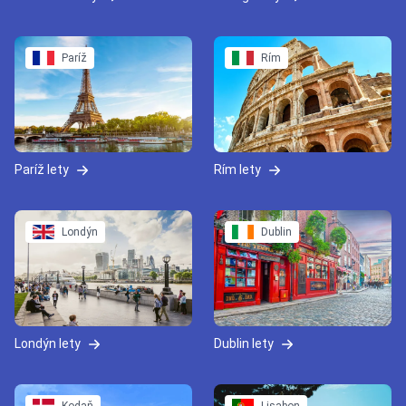
Paríž
Rím
Paríž lety
Rím lety
Londýn
Dublin
Londýn lety
Dublin lety