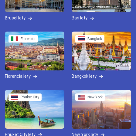
Brusel lety
Bari lety
Florencia
Bangkok
Florencia lety
Bangkok lety
Phuket City
New York
Phuket City lety
New York lety