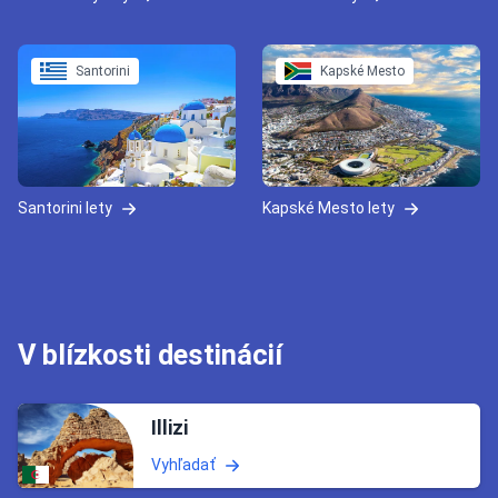
Santorini
Kapské Mesto
Santorini lety
Kapské Mesto lety
V blízkosti destinácií
Illizi
Vyhľadať