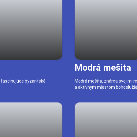
Modrá mešita
e fascinujúce byzantské
Modrá mešita, známa svojimi mo
a aktívnym miestom bohoslužie