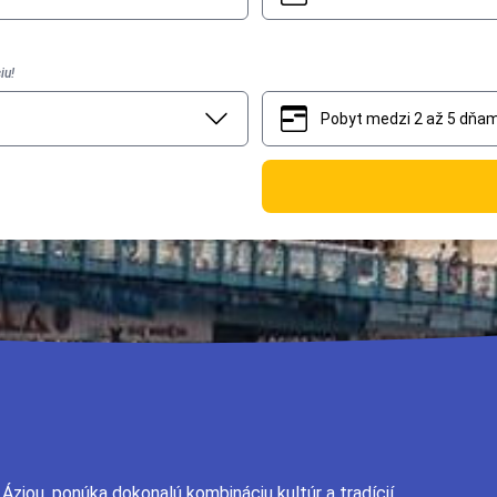
iu!
Pobyt medzi 2 až 5 dňam
2
5
ziou, ponúka dokonalú kombináciu kultúr a tradícií.