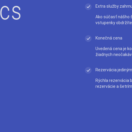
Extra služby zahrn
Ako súčasť nášho š
vstupenky obdržít
Konečná cena
Uvedená cena je ko
žiadnych neočakáv
Rezervácia jediným
Rýchla rezervácia 
rezervácie a šetrím