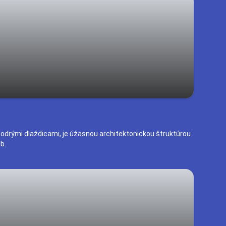
drými dlaždicami, je úžasnou architektonickou štruktúrou
b.