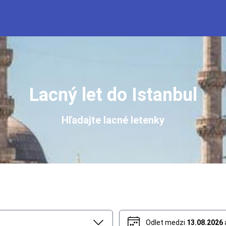
Lacný let do Istanbul
Hľadajte lacné letenky
Odlet medzi
13.08.2026