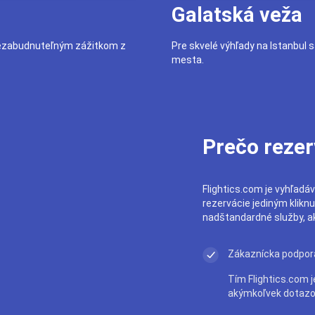
Galatská veža
 nezabudnuteľným zážitkom z
Pre skvelé výhľady na Istanbul 
mesta.
Prečo rezer
Flightics.com je vyhľadáv
rezervácie jediným klikn
nadštandardné služby, ak
Zákaznícka podpor
Tím Flightics.com j
akýmkoľvek dotazo