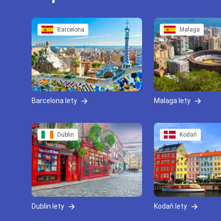
Barcelona
Malaga
Barcelona lety
Malaga lety
Dublin
Kodaň
Dublin lety
Kodaň lety