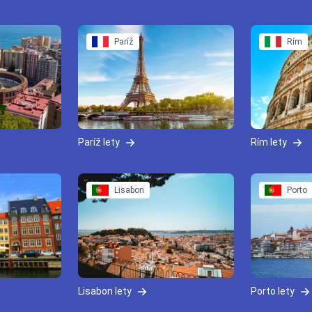
Paríž
Rím
Paríž lety
Rím lety
Lisabon
Porto
Lisabon lety
Porto lety