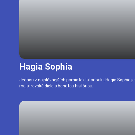
Hagia Sophia
Jednou z najslávnejších pamiatok Istanbulu, Hagia Sophia j
majstrovské dielo s bohatou históriou.