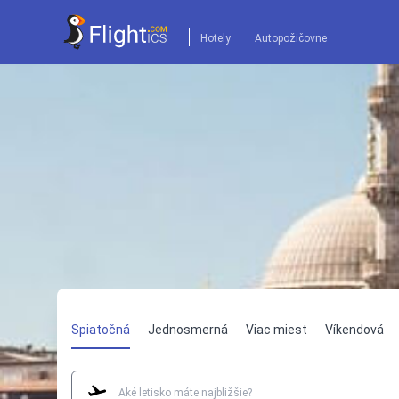
Hotely
Autopožičovne
Spiatočná
Jednosmerná
Viac miest
Víkendová