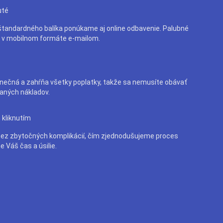
uté
tandardného balíka ponúkame aj online odbavenie. Palubné
e v mobilnom formáte e-mailom.
nečná a zahŕňa všetky poplatky, takže sa nemusíte obávať
aných nákladov.
 kliknutím
bez zbytočných komplikácií, čím zjednodušujeme proces
e Váš čas a úsilie.