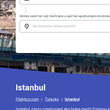
Môžete zadať tiež celý štát/krajinu a nájsť tak najvýhodnejšiu kombinác
Istanbul
Flightics.com
Turecko
Istanbul
Istanbul, často označovaný ako brána medzi Európou a Á