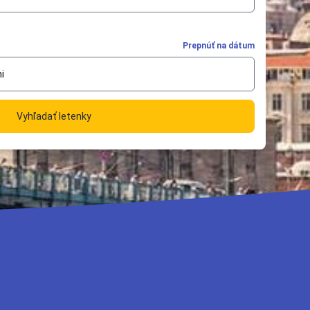
Prepnúť na dátum
i
Vyhľadať letenky