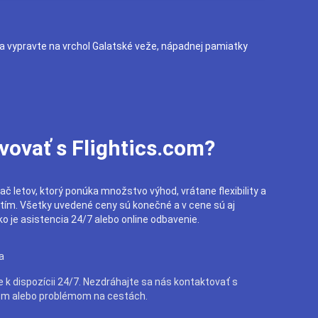
sa vypravte na vrchol Galatské veže, nápadnej pamiatky
vovať s Flightics.com?
ač letov, ktorý ponúka množstvo výhod, vrátane flexibility a
utím. Všetky uvedené ceny sú konečné a v cene sú aj
o je asistencia 24/7 alebo online odbavenie.
a
e k dispozícii 24/7. Nezdráhajte sa nás kontaktovať s
m alebo problémom na cestách.