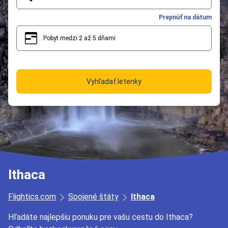
Prepnúť na dátum
Pobyt medzi 2 až 5 dňami
2
5
Vyhľadať letenky
Ithaca
Flightics.com
Spojené štáty
Ithaca
Hľadáte najlepšiu ponuku pre vašu cestu do Ithaca?