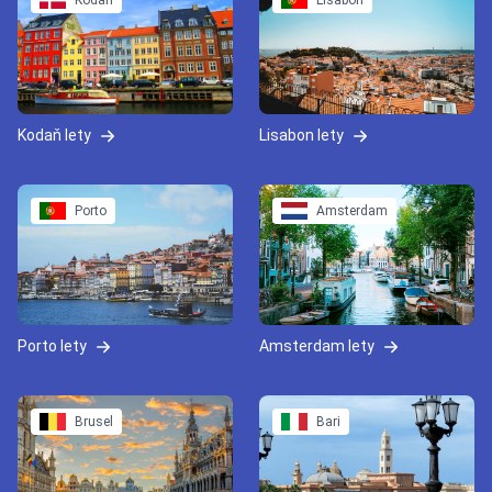
Kodaň
Lisabon
Kodaň lety
Lisabon lety
Porto
Amsterdam
Porto lety
Amsterdam lety
Brusel
Bari