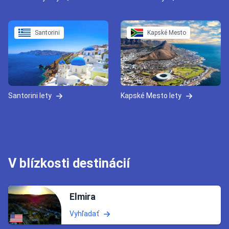
Santorini
Kapské Mesto
Santorini lety
Kapské Mesto lety
V blízkosti destinácií
Elmira
Vyhľadať