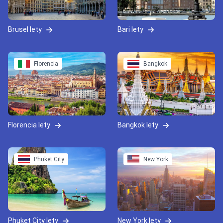
Brusel lety
Bari lety
Florencia
Bangkok
Florencia lety
Bangkok lety
Phuket City
New York
Phuket City lety
New York lety