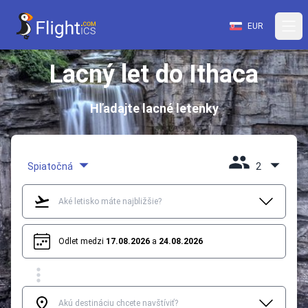
EUR
Lacný let do Ithaca
Hľadajte lacné letenky
Spiatočná
2
Odlet medzi
17.08.2026
a
24.08.2026