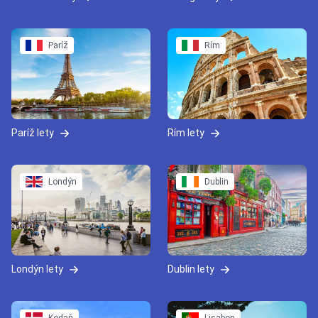
Paríž
Rím
Paríž lety
Rím lety
Londýn
Dublin
Londýn lety
Dublin lety