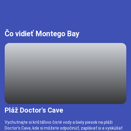
Čo vidieť Montego Bay
Pláž Doctor's Cave
Vychutnajte si krištáľovo čisté vody a biely piesok na pláži
Doctor's Cave, kde si môžete odpočinúť, zaplávať si a vyskúšať