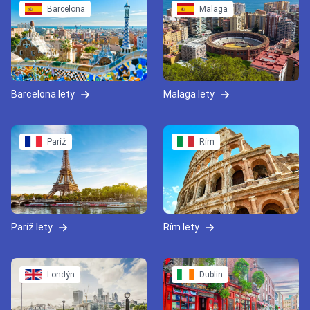
Barcelona
Malaga
Barcelona lety
Malaga lety
Paríž
Rím
Paríž lety
Rím lety
Londýn
Dublin