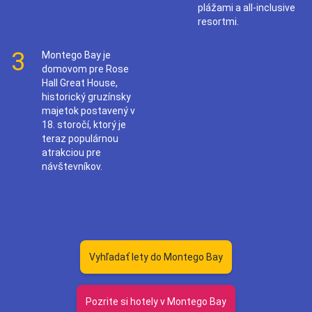
plážami a all-inclusive
resortmi.
3
Montego Bay je
domovom pre Rose
Hall Great House,
historický gruzínsky
majetok postavený v
18. storočí, ktorý je
teraz populárnou
atrakciou pre
návštevníkov.
Vyhľadať lety do Montego Bay
Pozrite si hotely v Montego Bay