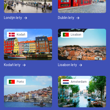
Londýn lety
Dublin lety
Kodaň
Lisabon
Kodaň lety
Lisabon lety
Porto
Amsterdam