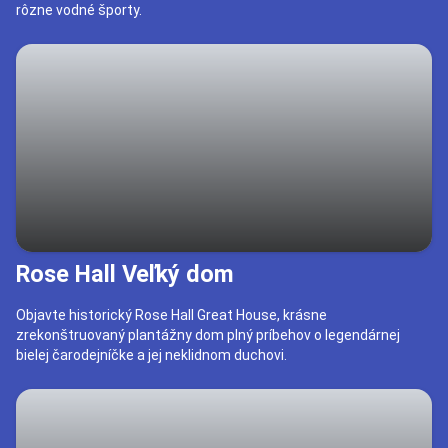
rôzne vodné športy.
Rose Hall Veľký dom
Objavte historický Rose Hall Great House, krásne
zrekonštruovaný plantážny dom plný príbehov o legendárnej
bielej čarodejníčke a jej neklidnom duchovi.