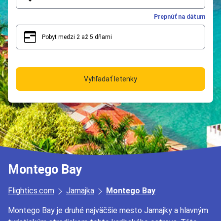
Prepnúť na dátum
Pobyt medzi 2 až 5 dňami
2
5
Vyhľadať letenky
Montego Bay
Flightics.com
Jamajka
Montego Bay
Montego Bay je druhé najväčšie mesto Jamajky a hlavným