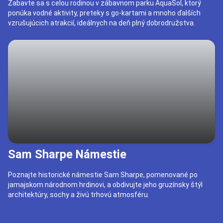
Zabavte sa s celou rodinou v zábavnom parku AquaSol, ktorý
ponúka vodné aktivity, preteky s go-kartami a mnoho ďalších
vzrušujúcich atrakcií, ideálnych na deň plný dobrodružstva.
Sam Sharpe Námestie
Poznajte historické námestie Sam Sharpe, pomenované po
jamajskom národnom hrdinovi, a obdivujte jeho gruzínsky štýl
architektúry, sochy a živú trhovú atmosféru.