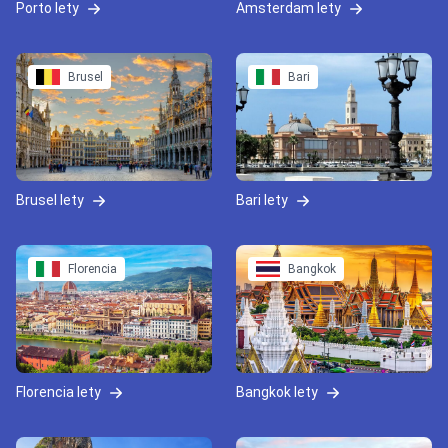
Porto lety
Amsterdam lety
Brusel
Bari
Brusel lety
Bari lety
Florencia
Bangkok
Florencia lety
Bangkok lety