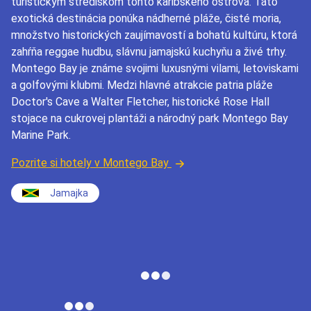
turistickým strediskom tohto karibského ostrova. Táto
exotická destinácia ponúka nádherné pláže, čisté moria,
množstvo historických zaujímavostí a bohatú kultúru, ktorá
zahŕňa reggae hudbu, slávnu jamajskú kuchyňu a živé trhy.
Montego Bay je známe svojimi luxusnými vilami, letoviskami
a golfovými klubmi. Medzi hlavné atrakcie patria pláže
Doctor's Cave a Walter Fletcher, historické Rose Hall
stojace na cukrovej plantáži a národný park Montego Bay
Marine Park.
Pozrite si hotely v Montego Bay
Jamajka