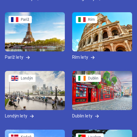
Paríž
Rím
Paríž lety
Rím lety
Londýn
Dublin
Londýn lety
Dublin lety