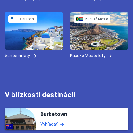
Santorini
Kapské Mesto
Santorini lety
Kapské Mesto lety
V blízkosti destinácií
Burketown
Vyhľadať