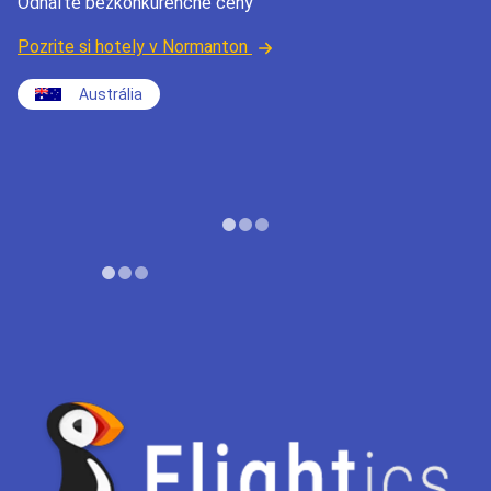
Odhaľte bezkonkurenčné ceny
Pozrite si hotely v Normanton
Austrália