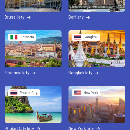
Brusel lety
Bari lety
Florencia
Bangkok
Florencia lety
Bangkok lety
Phuket City
New York
Phuket City lety
New York lety