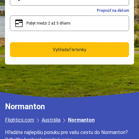
Prepnúť na dátum
Pobyt medzi 2 až 5 dňami
2
5
Vyhľadať letenky
Normanton
Flightics.com
Austrália
Normanton
Hľadáte najlepšiu ponuku pre vašu cestu do Normanton?