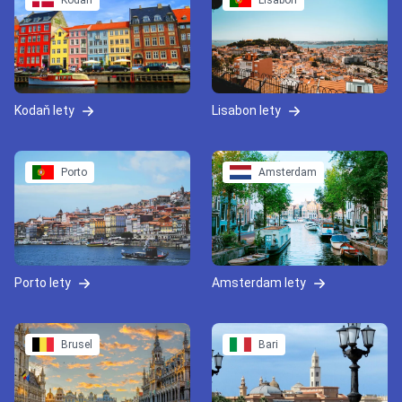
Kodaň
Lisabon
Kodaň lety
Lisabon lety
Porto
Amsterdam
Porto lety
Amsterdam lety
Brusel
Bari