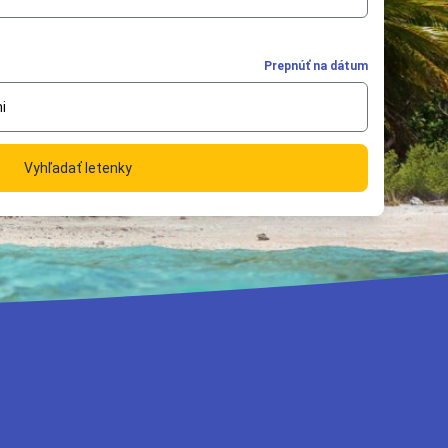
Prepnúť na dátum
i
Vyhľadať letenky