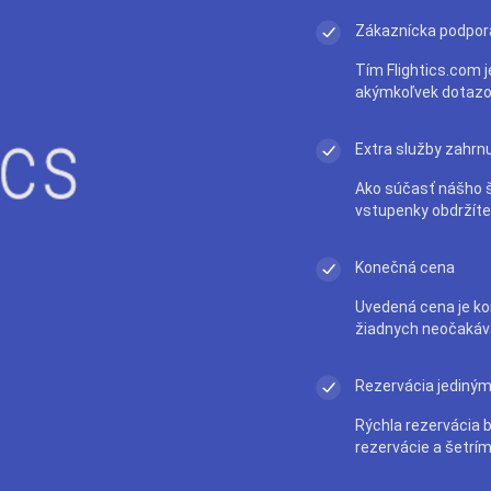
Zákaznícka podpor
Tím Flightics.com j
akýmkoľvek dotazo
Extra služby zahrn
Ako súčasť nášho š
vstupenky obdržít
Konečná cena
Uvedená cena je ko
žiadnych neočakáv
Rezervácia jediným
Rýchla rezervácia 
rezervácie a šetrím