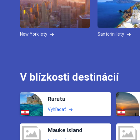
New York lety
Santorini lety
V blízkosti destinácií
Rurutu
Vyhľadať
Mauke Island