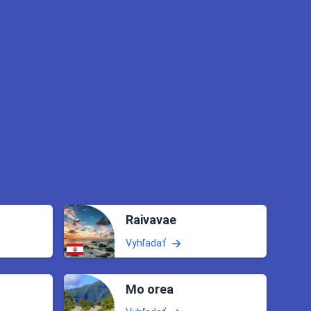
Raivavae
Vyhľadať
Mo orea