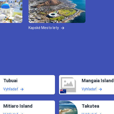
Kapské Mesto lety
Tubuai
Mangaia Island
Vyhľadať
Vyhľadať
Mitiaro Island
Takutea