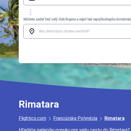
Môžete zadať tiež celý štát/krajinu a nájsť tak najvýhodnejšiu kombinác
Rimatara
Flightics.com
Francúzska Polynézia
Rimatara
Hľadáte najlepšiu ponuku pre vašu cestu do Rimatara