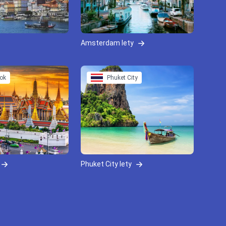
Amsterdam lety
ok
Phuket City
Phuket City lety