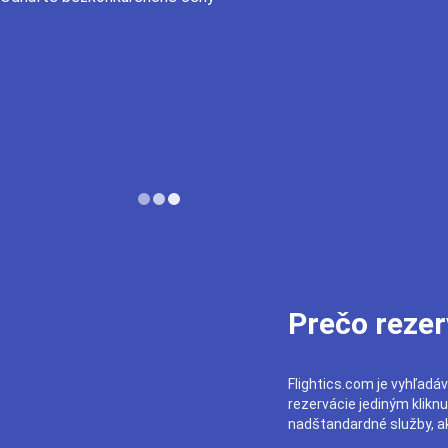
Prečo rezer
Flightics.com je vyhľadáv
rezervácie jediným klikn
nadštandardné služby, ak