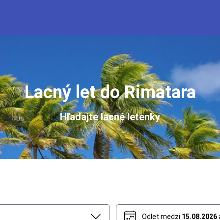
Lacný let do Rimatara
Hľadajte lacné letenky
Odlet medzi
15.08.2026