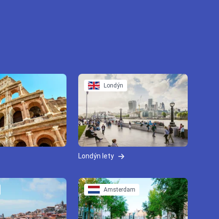
Londýn
Londýn lety
Amsterdam