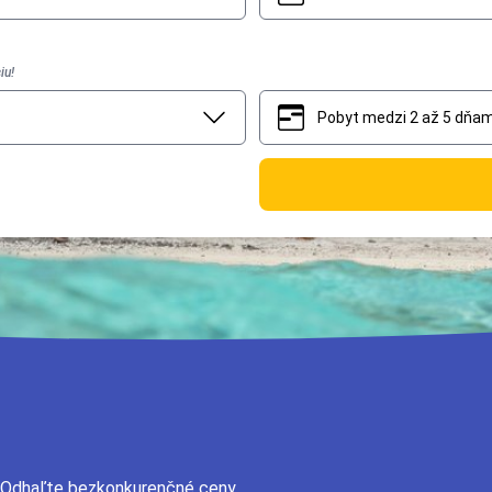
iu!
Pobyt medzi 2 až 5 dňam
2
5
? Odhaľte bezkonkurenčné ceny