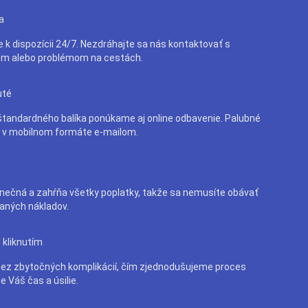
a
e k dispozícii 24/7. Nezdráhajte sa nás kontaktovať s
m alebo problémom na cestách.
uté
tandardného balíka ponúkame aj online odbavenie. Palubné
e v mobilnom formáte e-mailom.
nečná a zahŕňa všetky poplatky, takže sa nemusíte obávať
aných nákladov.
 kliknutím
bez zbytočných komplikácií, čím zjednodušujeme proces
e Váš čas a úsilie.