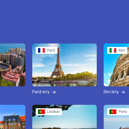
Paríž
Rím
Paríž lety
Rím lety
Lisabon
Porto