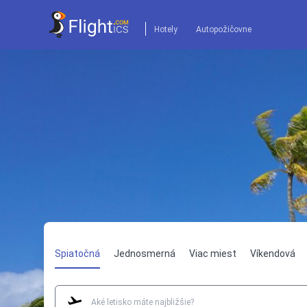
Hotely
Autopožičovne
Spiatočná
Jednosmerná
Viac miest
Víkendová