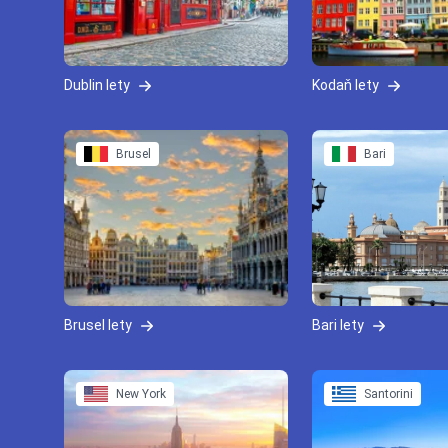
Dublin lety
Kodaň lety
Brusel
Bari
Brusel lety
Bari lety
New York
Santorini