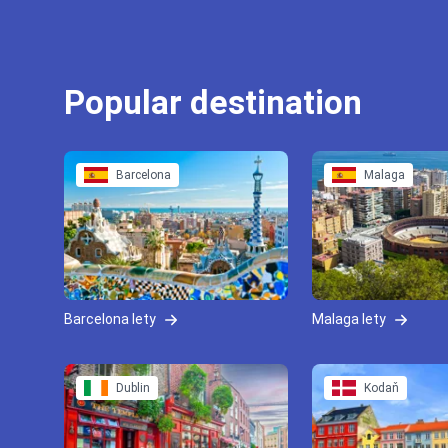
Popular destination
Barcelona
Malaga
Barcelona lety
Malaga lety
Dublin
Kodaň