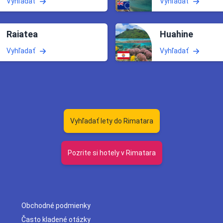
Vyhľadať
Vyhľadať
Raiatea
Huahine
Vyhľadať
Vyhľadať
Vyhľadať lety do Rimatara
Pozrite si hotely v Rimatara
Obchodné podmienky
Často kladené otázky