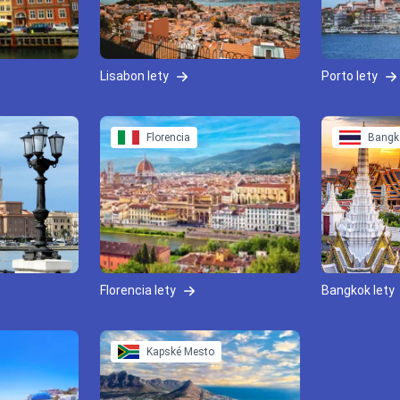
Lisabon lety
Porto lety
Florencia
Bangk
Florencia lety
Bangkok lety
Kapské Mesto