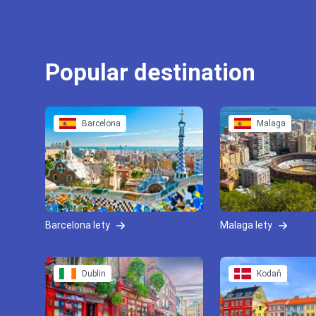
Popular destination
Barcelona
Malaga
Barcelona lety
Malaga lety
Dublin
Kodaň