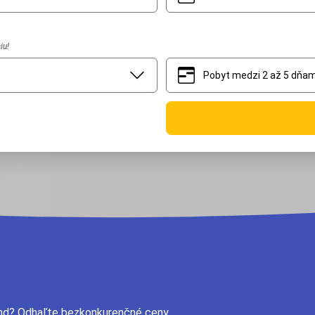
iu!
Pobyt medzi 2 až 5 dňam
2
5
land? Odhaľte bezkonkurenčné ceny