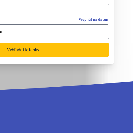
Prepnúť na dátum
i
Vyhľadať letenky