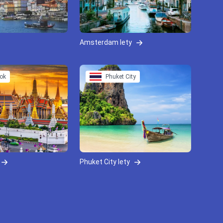
Amsterdam lety
ok
Phuket City
Phuket City lety