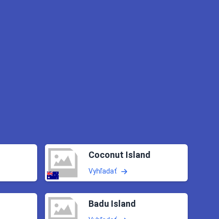
Coconut Island
Vyhľadať
Badu Island