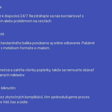
a
e k dispozícii 24/7. Nezdráhajte sa nás kontaktovať s
m alebo problémom na cestách.
uté
tandardného balíka ponúkame aj online odbavenie. Palubné
e v mobilnom formáte e-mailom.
nečná a zahŕňa všetky poplatky, takže sa nemusíte obávať
aných nákladov.
 kliknutím
bez zbytočných komplikácií, čím zjednodušujeme proces
e Váš čas a úsilie.