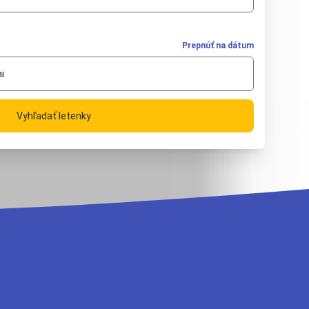
Prepnúť na dátum
i
Vyhľadať letenky