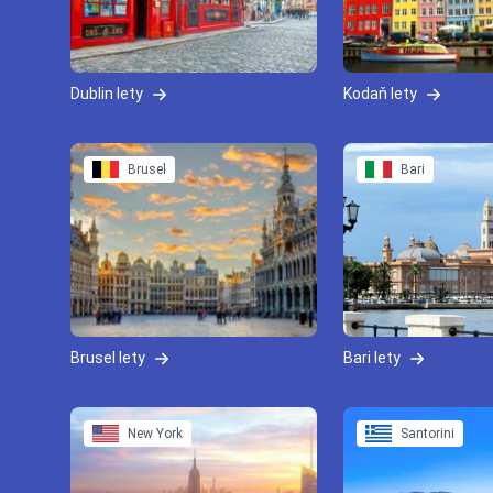
Dublin lety
Kodaň lety
Brusel
Bari
Brusel lety
Bari lety
New York
Santorini