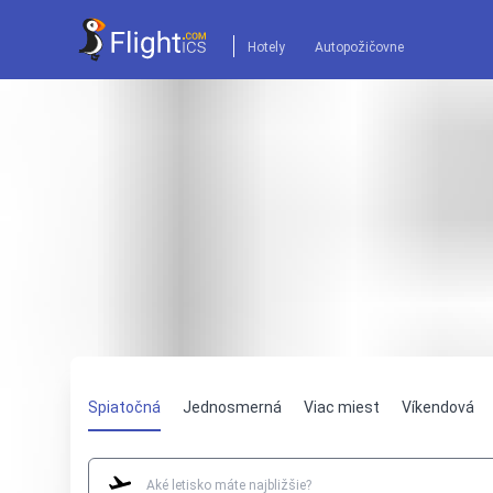
Hotely
Autopožičovne
Spiatočná
Jednosmerná
Viac miest
Víkendová