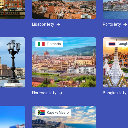
Lisabon lety
Porto lety
Florencia
Bangk
Florencia lety
Bangkok lety
Kapské Mesto