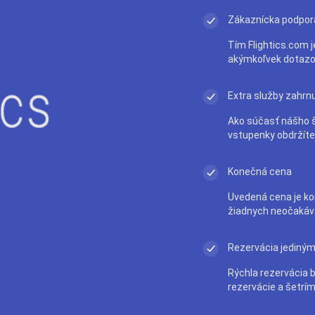
Zákaznícka podpor
Tím Flightics.com j
akýmkoľvek dotazo
Extra služby zahrn
Ako súčasť nášho š
vstupenky obdržít
Konečná cena
Uvedená cena je ko
žiadnych neočakáv
Rezervácia jediným
Rýchla rezervácia 
rezervácie a šetrím