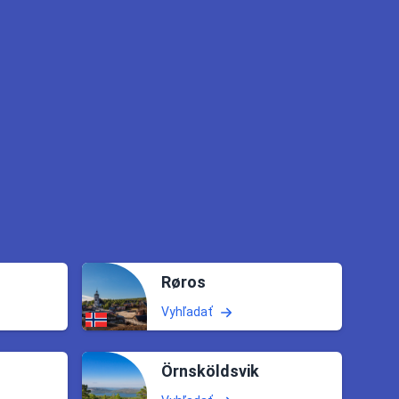
Røros
Vyhľadať
Örnsköldsvik