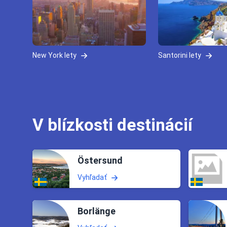
New York lety
Santorini lety
V blízkosti destinácií
Östersund
Vyhľadať
Borlänge