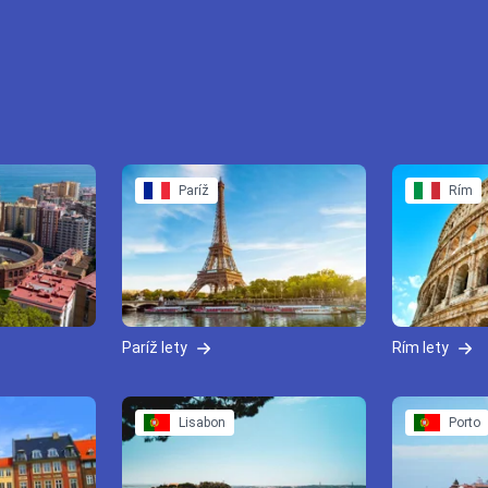
Paríž
Rím
Paríž lety
Rím lety
Lisabon
Porto