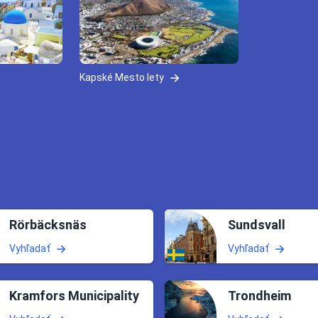
Kapské Mesto lety
Rörbäcksnäs
Sundsvall
Vyhľadať
Vyhľadať
Kramfors Municipality
Trondheim