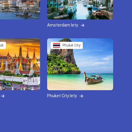
Amsterdam lety
ok
Phuket City
Phuket City lety