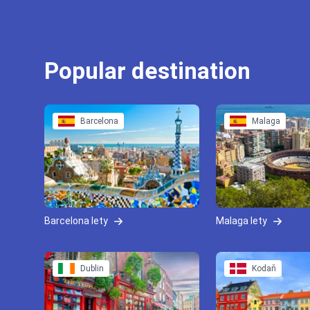
Popular destination
Barcelona
Malaga
Barcelona lety
Malaga lety
Dublin
Kodaň