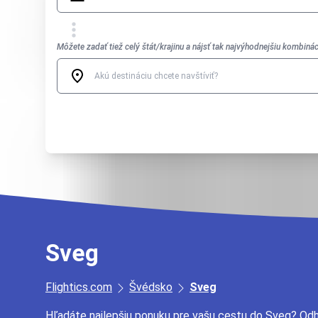
Môžete zadať tiež celý štát/krajinu a nájsť tak najvýhodnejšiu kombinác
Sveg
Flightics.com
Švédsko
Sveg
Hľadáte najlepšiu ponuku pre vašu cestu do Sveg? O