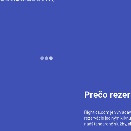
Prečo rezer
Flightics.com je vyhľadáv
rezervácie jediným klikn
nadštandardné služby, ak