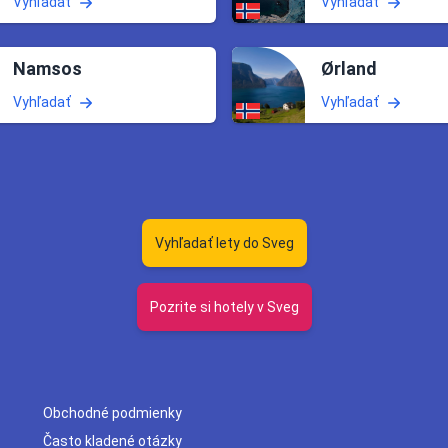
Vyhľadať
Vyhľadať
Namsos
Ørland
Vyhľadať
Vyhľadať
Vyhľadať lety do Sveg
Pozrite si hotely v Sveg
Obchodné podmienky
Často kladené otázky