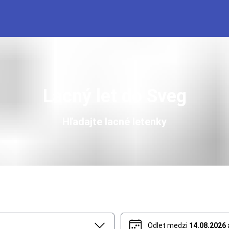
Lacný let do Sveg
Hľadajte lacné letenky
Odlet medzi
14.08.2026