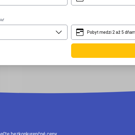
iu!
Pobyt medzi 2 až 5 dňam
2
5
dhaľte bezkonkurenčné ceny