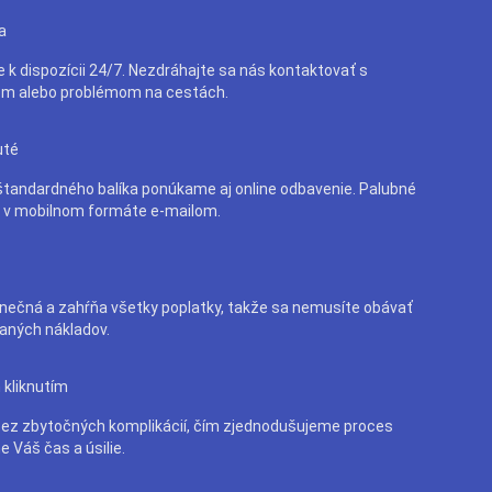
a
e k dispozícii 24/7. Nezdráhajte sa nás kontaktovať s
m alebo problémom na cestách.
uté
tandardného balíka ponúkame aj online odbavenie. Palubné
e v mobilnom formáte e-mailom.
nečná a zahŕňa všetky poplatky, takže sa nemusíte obávať
aných nákladov.
 kliknutím
bez zbytočných komplikácií, čím zjednodušujeme proces
e Váš čas a úsilie.