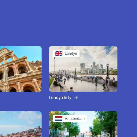
Londýn
Londýn lety
Amsterdam