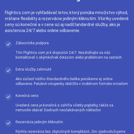
Flightics.com je vyhľadávač letov, ktorý ponúka množstvo výhod,
vrátane flexibility a rezervácie jediným kliknutím. Všetky uvedené
ceny sú konečné a v cene sú aj nadštandardné služby, ako je
asistencia 24/7 alebo online odbavenie.
Zákaznícka podpora
Tím Flightics.com je k dispozícii 24/7. Nezdráhajte sa nás
kontaktovať s akýmkoľvek dotazom alebo problémom na cestách.
Extra služby zahrnuté
Ako súčasť nášho štandardného balíka ponúkame aj online
odbavenie. Palubné vstupenky obdržíte v mobilnom formáte e-mailom.
Konečná cena
Uvedená cena je konečná a zahŕňa všetky poplatky, takže sa
nemusíte obávať žiadnych neočakávaných nákladov.
Rezervácia jediným kliknutím
Rýchla rezervácia bez zbytočných komplikácií, čím zjednodušujeme