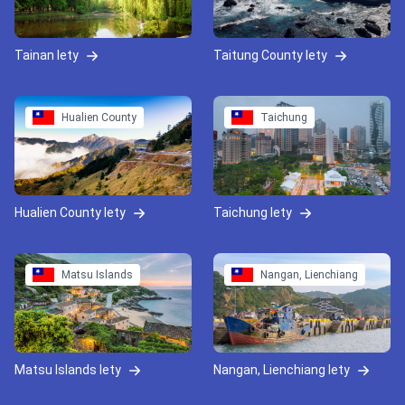
Tainan lety
Taitung County lety
Hualien County
Taichung
Hualien County lety
Taichung lety
Matsu Islands
Nangan, Lienchiang
Matsu Islands lety
Nangan, Lienchiang lety