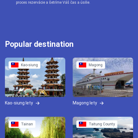
proces rezervácie a šetríme Váš čas a úsilie.
Popular destination
Kao-siung
Magong
Kao-siung lety
Magong lety
Tainan
Taitung County