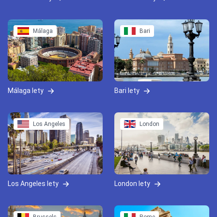
Málaga
Bari
Málaga lety
Bari lety
Los Angeles
London
Los Angeles lety
London lety