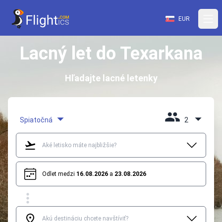
EUR
Lacný let do Texarkana
Hľadajte lacné letenky
Spiatočná
2
Odlet medzi
16.08.2026
a
23.08.2026