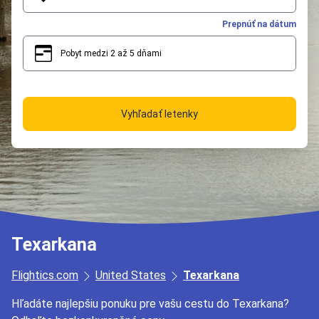
Prepnúť na dátum
Pobyt medzi 2 až 5 dňami
2
5
Vyhľadať letenky
Texarkana
Flightics.com
United States
Texarkana
Hľadáte najlepšiu ponuku pre vašu cestu do Texarkana?