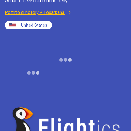
Odhaľte bezkonkurenčné ceny
Pozrite si hotely v Texarkana
United States