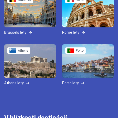
Brussels
Rome
Brussels lety
Rome lety
Athens
Porto
Athens lety
Porto lety
V blízkosti destinácií