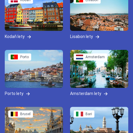
Kodaň
Lisabon
Kodaň lety
Lisabon lety
Porto
Amsterdam
Porto lety
Amsterdam lety
Brusel
Bari