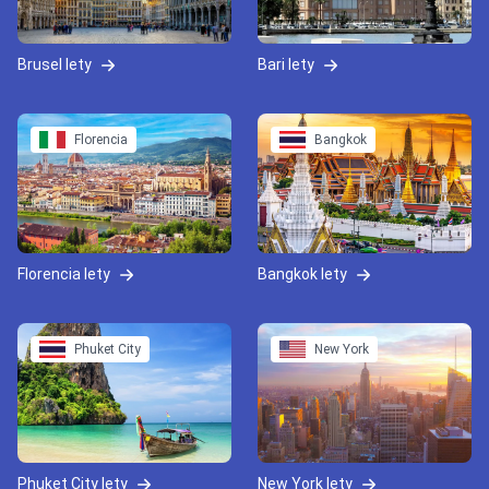
Brusel lety
Bari lety
Florencia
Bangkok
Florencia lety
Bangkok lety
Phuket City
New York
Phuket City lety
New York lety