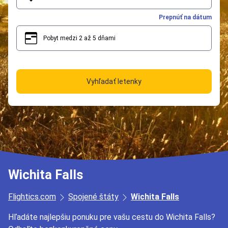
Prepnúť na dátum
Pobyt medzi 2 až 5 dňami
2
5
Vyhľadať letenky
Wichita Falls
Flightics.com
Spojené štáty
Wichita Falls
Hľadáte najlepšiu ponuku pre vašu cestu do Wichita Falls?