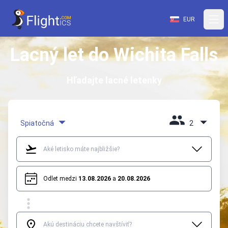
EUR
Lacný let do Wichita Falls
Hľadajte lacné letenky
Spiatočná
2
Odlet medzi
13.08.2026
a
20.08.2026