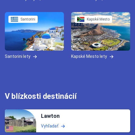
Santorini
Kapské Mesto
Santorini lety
Kapské Mesto lety
V blízkosti destinácií
Lawton
Vyhľadať