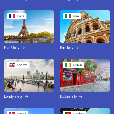
Paríž
Rím
Paríž lety
Rím lety
Londýn
Dublin
Londýn lety
Dublin lety