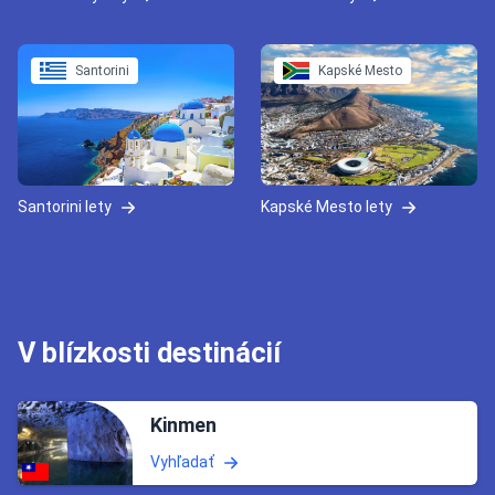
Santorini
Kapské Mesto
Santorini lety
Kapské Mesto lety
V blízkosti destinácií
Kinmen
Vyhľadať