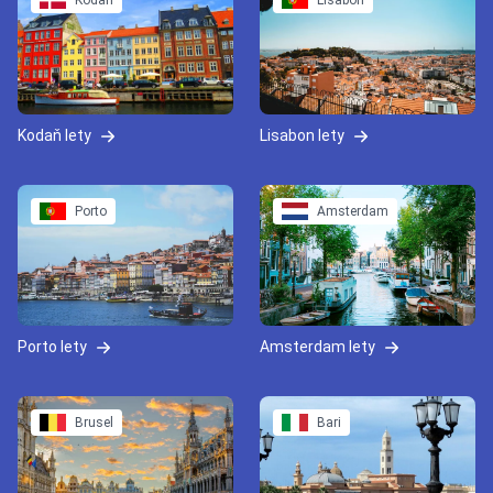
Kodaň
Lisabon
Kodaň lety
Lisabon lety
Porto
Amsterdam
Porto lety
Amsterdam lety
Brusel
Bari