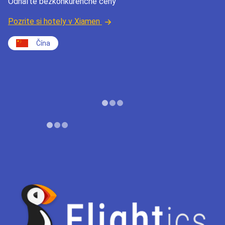
Odhaľte bezkonkurenčné ceny
Pozrite si hotely v Xiamen
Čína