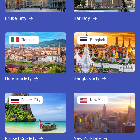
Brusel lety
Bari lety
Florencia
Bangkok
Florencia lety
Bangkok lety
Phuket City
New York
Phuket City lety
New York lety