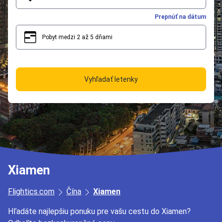
Prepnúť na dátum
Pobyt medzi 2 až 5 dňami
2
5
Vyhľadať letenky
Xiamen
Flightics.com
Čína
Xiamen
Hľadáte najlepšiu ponuku pre vašu cestu do Xiamen?