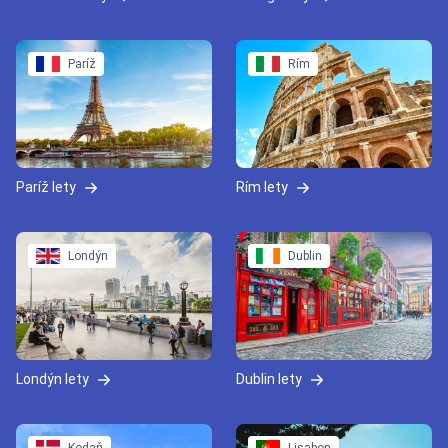
Paríž
Rím
Paríž lety
Rím lety
Londýn
Dublin
Londýn lety
Dublin lety