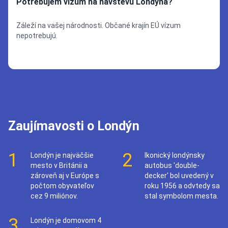
Potrebujem vízum na návštevu Londýna?
Záleží na vašej národnosti. Občané krajín EÚ vízum
nepotrebujú.
Zaujímavosti o Londýn
1
2
Londýn je najväčšie
Ikonický londýnsky
mesto v Británii a
autobus 'double-
zároveň aj v Európe s
decker' bol uvedený v
počtom obyvateľov
roku 1956 a odvtedy sa
cez 9 miliónov.
stal symbolom mesta.
3
Londýn je domovom 4