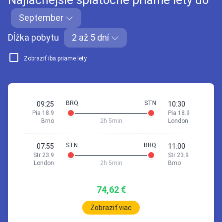
Najlacnejšie spiatočné priame lety do
September
Dĺžka pobytu
2 až 5 dní
Zobraziť iba priame lety
BRQ
STN
09:25
10:30
Pia 18.9
Pia 18.9
Brno
2h 5min
London
STN
BRQ
07:55
11:00
Str 23.9
Str 23.9
London
2h 5min
Brno
74,62 €
Zobraziť viac