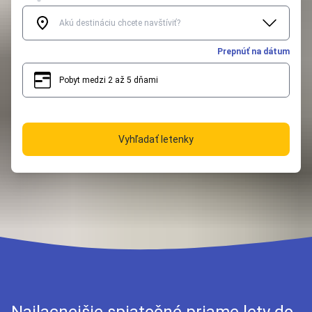
Prepnúť na dátum
Pobyt medzi 2 až 5 dňami
2
5
Vyhľadať letenky