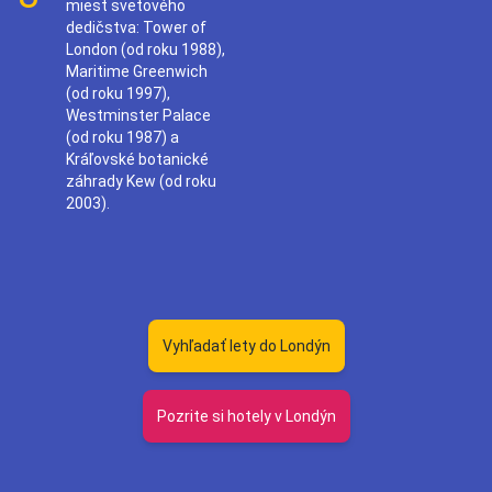
miest svetového
dedičstva: Tower of
London (od roku 1988),
Maritime Greenwich
(od roku 1997),
Westminster Palace
(od roku 1987) a
Kráľovské botanické
záhrady Kew (od roku
2003).
Vyhľadať lety do Londýn
Pozrite si hotely v Londýn