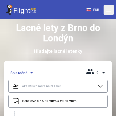
EUR
Lacné lety z Brno do
Londýn
Hľadajte lacné letenky
Spiatočná
2
Odlet medzi
16.08.2026
a
23.08.2026