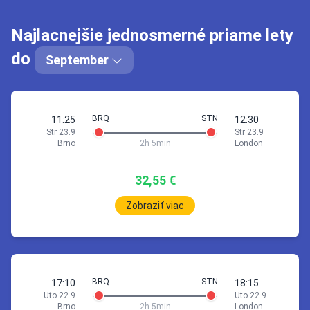
Rezervovat za 74,89 €
Najlacnejšie jednosmerné priame lety
23 Sep 07:55
London
Brno
do
September
2h
5min
07:55
London (STN)
BRQ
STN
11:25
12:30
11:00
Brno (BRQ)
Str 23.9
Str 23.9
Brno
2h 5min
London
Brno BRQ
32,55 €
Zobraziť viac
Rezervovat za 80,33 €
23 Sep 11:25
Brno
London
BRQ
STN
17:10
18:15
Uto 22.9
Uto 22.9
2h
5min
Brno
2h 5min
London