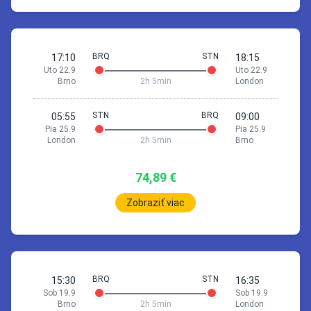
18 Sep 09:25
Brno
London
BRQ
STN
17:10
18:15
Uto 22.9
Uto 22.9
2h
5min
Brno
2h 5min
London
09:25
Brno (BRQ)
10:30
London (STN)
STN
BRQ
05:55
09:00
Pia 25.9
Pia 25.9
Pobyt 4 dní a 21 h
London
2h 5min
Brno
Skontrolujte cenu ubytovania prostredníctvom
74,89 €
Zobraziť viac
23 Sep 07:55
London
Brno
22 Sep 17:10
Brno
London
2h
5min
BRQ
STN
15:30
16:35
07:55
London (STN)
Sob 19.9
Sob 19.9
2h
5min
11:00
Brno (BRQ)
Brno
2h 5min
London