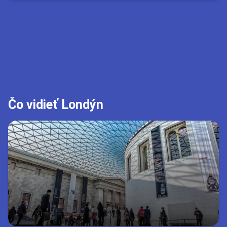
2h
5min
15:30
Brno (BRQ)
16:35
London (STN)
London STN
Čo vidieť Londýn
Rezervovat za 43,77 €