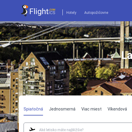
Hotely
Autopožičovne
La
Spiatočná
Jednosmerná
Viac miest
Víkendová