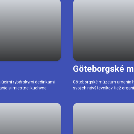
Göteborgské 
ujúcimi rybárskymi dedinkami.
Göteborgské múzeum umenia ho
anie si miestnej kuchyne.
svojich návštevníkov tiež organi