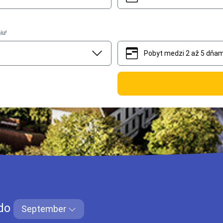
iu!
Pobyt medzi 2 až 5 dňam
2
5
do
September