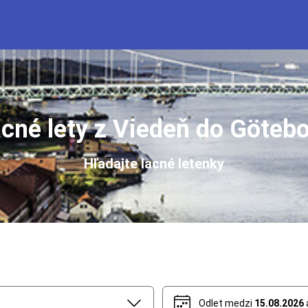
cné lety z Viedeň do Göteb
Hľadajte lacné letenky
Odlet medzi
15.08.2026