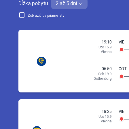
Dĺžka pobytu
2 až 5 dní
Zobraziť iba priame lety
19:10
VIE
Uto 15.9
Vienna
06:50
GOT
Sob 19.9
Gothenburg
15 Sep 19:10
Vienna
18:25
VIE
Uto 15.9
Vienna
19:1