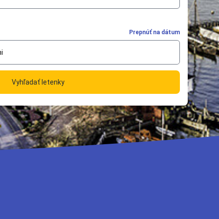
Prepnúť na dátum
i
Vyhľadať letenky