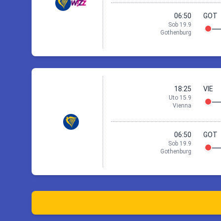
20:1
06:50
GOT
Sob 19.9
Gothenburg
Prestup 1
15 Sep 18:25
Vienna
08:4
11:0
18:25
VIE
Uto 15.9
Vienna
Pobyt 2 d
18:2
19:3
Skontrolujte ce
06:50
GOT
Sob 19.9
Gothenburg
Prestup 1
15 Sep 18:25
Vienna
07:2
08:3