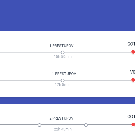
GO
1 PRESTUPOV
15h 50min
VI
1 PRESTUPOV
17h 5min
Gothenburg
19 Sep 06:50
Gothenburg
*Str 16.9
GO
2 PRESTUPOV
1h
5min
22h 45min
0
Vienna (VIE)
06:50
Gothenb