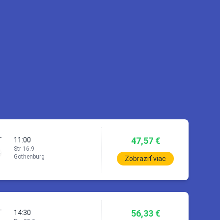
urg (GOT)
ka (BNX)
in
1h
0min
ka (BNX)
VIE)
47,57 €
T
11:00
Str 16.9
Gothenburg
Zobraziť viac
56,33 €
T
14:30