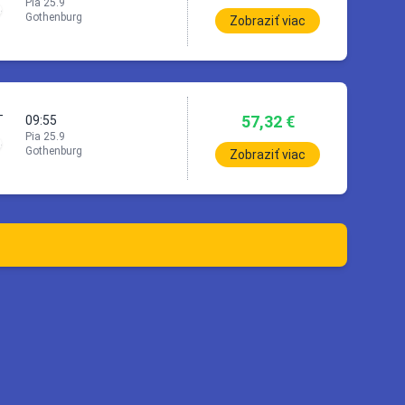
Pia 25.9
Gothenburg
Zobraziť viac
57,32 €
T
09:55
Pia 25.9
Gothenburg
Zobraziť viac