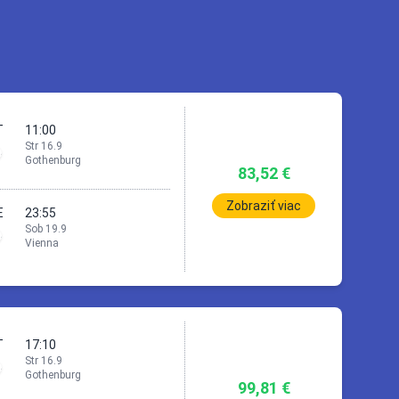
T
11:00
Str 16.9
Gothenburg
83,52 €
Zobraziť viac
E
23:55
Sob 19.9
Vienna
Vienna
T
17:10
Str 16.9
2h
20min
Gothenburg
99,81 €
urg (GOT)