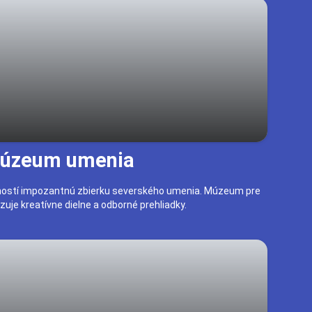
múzeum umenia
stí impozantnú zbierku severského umenia. Múzeum pre
zuje kreatívne dielne a odborné prehliadky.