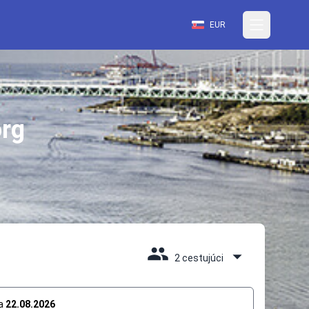
EUR
org
2 cestujúci
a
22.08.2026