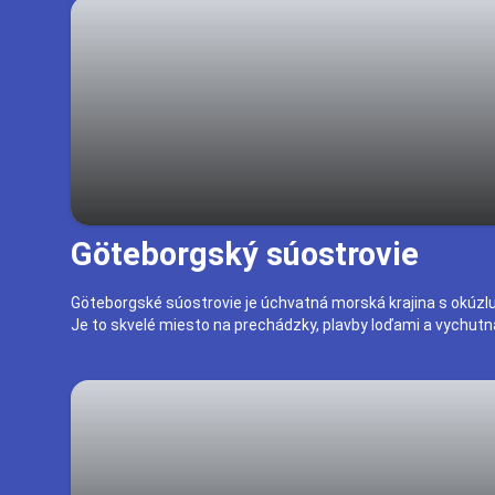
Göteborgský súostrovie
Göteborgské súostrovie je úchvatná morská krajina s okúzl
Je to skvelé miesto na prechádzky, plavby loďami a vychutn