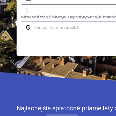
Môžete zadať tiež celý štát/krajinu a nájsť tak najvýhodnejšiu kombinác
Najlacnejšie spiatočné priame lety 