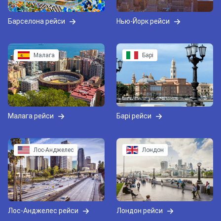
Барселона рейси
Нью-Йорк рейси
Малага
Барі
Малага рейси
Барі рейси
Лос-Анджелес
Лондон
Лос-Анджелес рейси
Лондон рейси