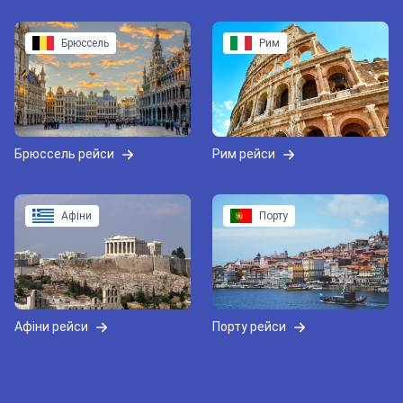
Брюссель
Рим
Брюссель рейси
Рим рейси
Афіни
Порту
Афіни рейси
Порту рейси