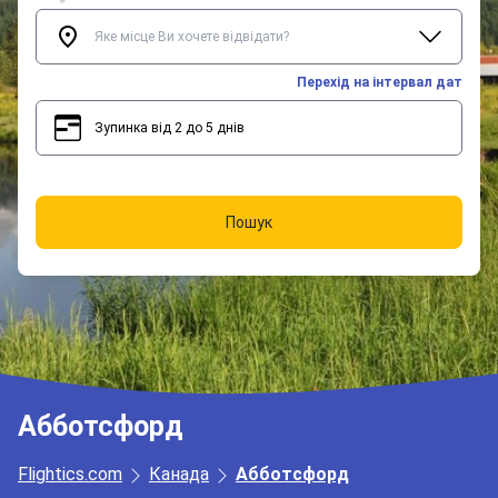
Перехід на інтервал дат
Зупинка від 2 до 5 днів
2
5
Пошук
Абботсфорд
Flightics.com
Канада
Абботсфорд