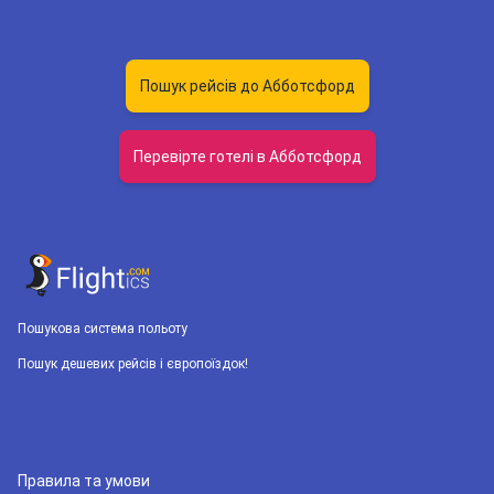
Пошук рейсів до Абботсфорд
Перевірте готелі в Абботсфорд
Пошукова система польоту
Пошук дешевих рейсів і європоїздок!
Правила та умови