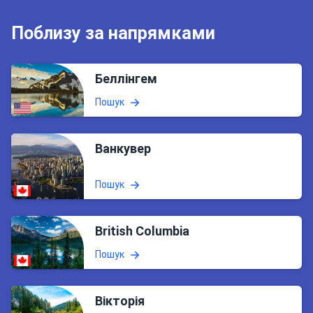
Поблизу за напрямками
Беллінгем
Пошук
Ванкувер
Пошук
British Columbia
Пошук
Вікторія