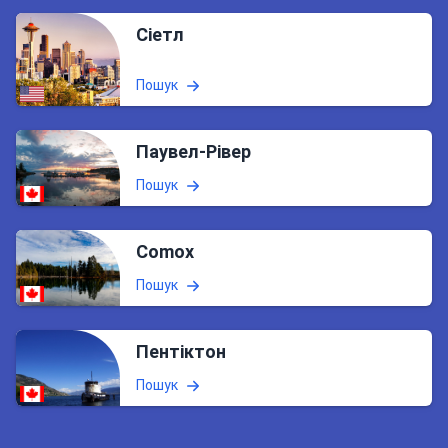
Сіетл
Пошук
Паувел-Рівер
Пошук
Comox
Пошук
Пентіктон
Пошук