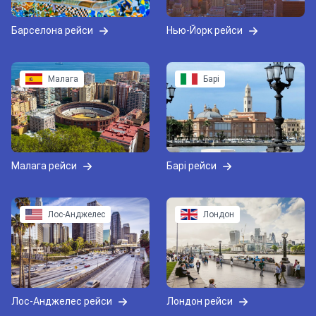
Барселона рейси
Нью-Йорк рейси
Малага
Барі
Малага рейси
Барі рейси
Лос-Анджелес
Лондон
Лос-Анджелес рейси
Лондон рейси