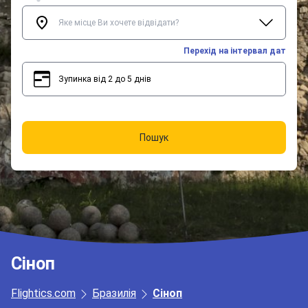
Перехід на інтервал дат
Зупинка від 2 до 5 днів
2
5
Пошук
Сіноп
Flightics.com
Бразилія
Сіноп