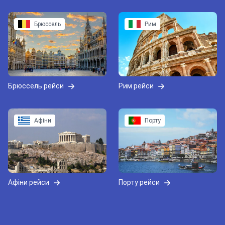
Брюссель
Рим
Брюссель рейси
Рим рейси
Афіни
Порту
Афіни рейси
Порту рейси