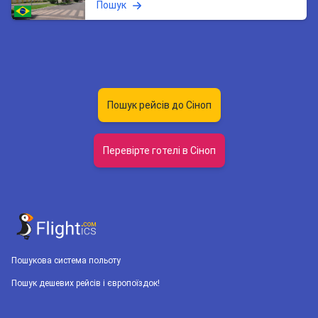
Пошук
Пошук рейсів до Сіноп
Перевірте готелі в Сіноп
Пошукова система польоту
Пошук дешевих рейсів і європоїздок!