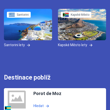
Santorini
Kapské Město
Santorini lety
Kapské Město lety
Destinace poblíž
Porot de Moz
Hledat