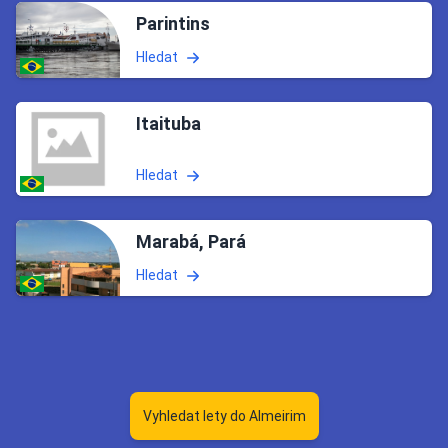
Parintins
Hledat
Itaituba
Hledat
Marabá, Pará
Hledat
Vyhledat lety do Almeirim