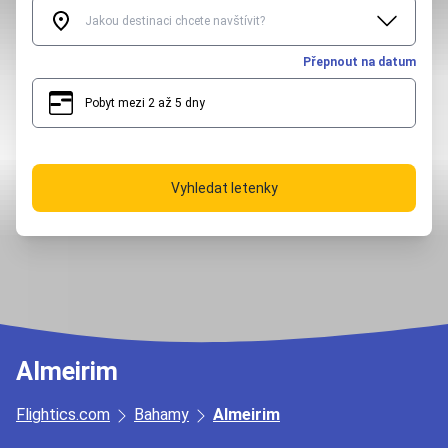
Přepnout na datum
Pobyt mezi 2 až 5 dny
2
5
Vyhledat letenky
Almeirim
Flightics.com
Bahamy
Almeirim