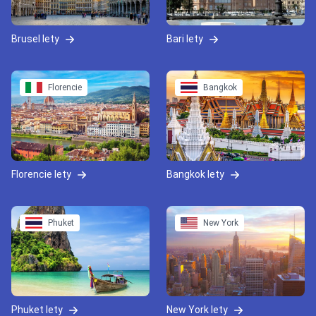
Brusel lety
Bari lety
Florencie
Bangkok
Florencie lety
Bangkok lety
Phuket
New York
Phuket lety
New York lety