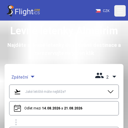
CZK
Levné letenky Almeirim
Najděte si levné letenky do vysněné destinace a
zarezervujte na jeden klik
Zpáteční
2
Odlet mezi
14.08.2026
a
21.08.2026