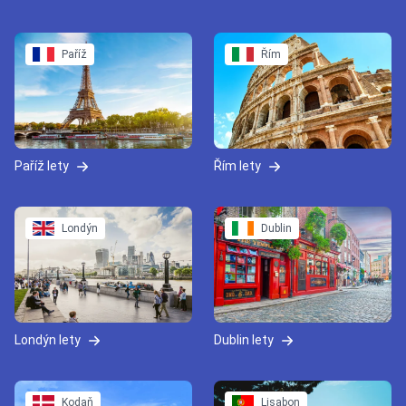
Paříž
Řím
Paříž lety
Řím lety
Londýn
Dublin
Londýn lety
Dublin lety
Kodaň
Lisabon