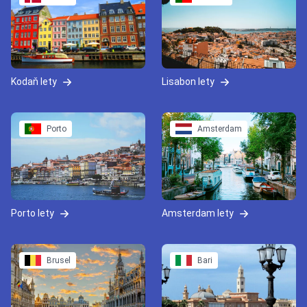
Kodaň lety
Lisabon lety
Porto
Amsterdam
Porto lety
Amsterdam lety
Brusel
Bari