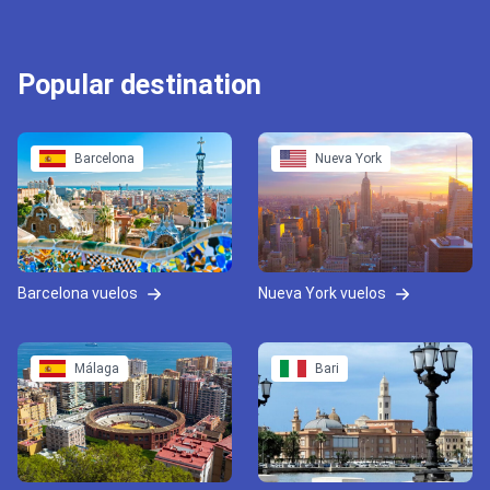
Popular destination
Barcelona
Nueva York
Barcelona vuelos
Nueva York vuelos
Málaga
Bari