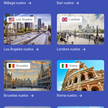
Málaga vuelos
Bari vuelos
Los Ángeles
Londres
Los Ángeles vuelos
Londres vuelos
Bruselas
Roma
Bruselas vuelos
Roma vuelos