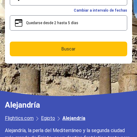
Cambiar a intervalo de fechas
Quedarse desde 2 hasta 5 días
2
5
Buscar
Alejandría
Flightics.com
Egipto
Alejandría
Alejandría, la perla del Mediterráneo y la segunda ciudad