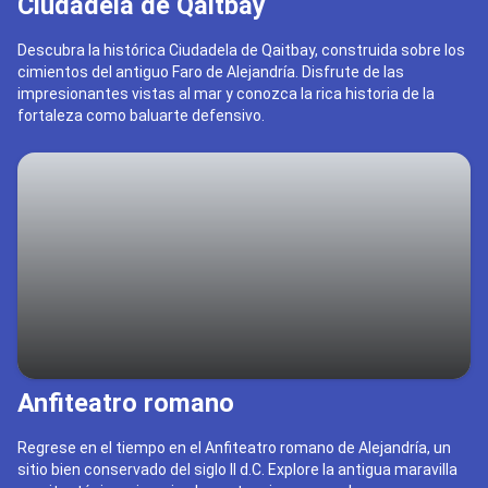
Ciudadela de Qaitbay
Descubra la histórica Ciudadela de Qaitbay, construida sobre los
cimientos del antiguo Faro de Alejandría. Disfrute de las
impresionantes vistas al mar y conozca la rica historia de la
fortaleza como baluarte defensivo.
Anfiteatro romano
Regrese en el tiempo en el Anfiteatro romano de Alejandría, un
sitio bien conservado del siglo II d.C. Explore la antigua maravilla