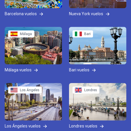
Barcelona vuelos
Nueva York vuelos
Málaga
Bari
Málaga vuelos
Bari vuelos
Los Ángeles
Londres
Los Ángeles vuelos
Londres vuelos