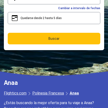
Cambiar a intervalo de fechas
Quedarse desde 2 hasta 5 días
2
5
Buscar
Anaa
Flightics.com
Polinesia Francesa
Anaa
¿Estás buscando la mejor oferta para tu viaje a Anaa?