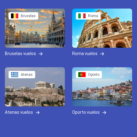
Bruselas
Roma
Bruselas vuelos
Roma vuelos
Atenas
Oporto
Atenas vuelos
Oporto vuelos