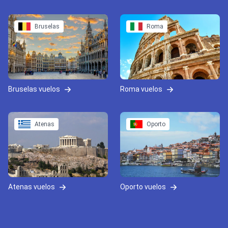
Bruselas
Roma
Bruselas vuelos
Roma vuelos
Atenas
Oporto
Atenas vuelos
Oporto vuelos