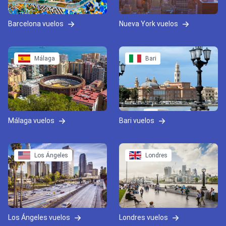
Barcelona vuelos
Nueva York vuelos
Málaga
Bari
Málaga vuelos
Bari vuelos
Los Ángeles
Londres
Los Ángeles vuelos
Londres vuelos