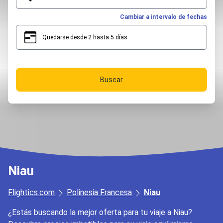
Cambiar a intervalo de fechas
Quedarse desde 2 hasta 5 días
2
5
Buscar
Niau
Flightics.com
Polinesia Francesa
Niau
¿Estás buscando la mejor oferta para tu viaje a Niau?