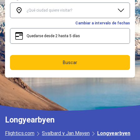
Cambiar a intervalo de fechas
Quedarse desde 2 hasta 5 días
2
5
Buscar
Longyearbyen
Flightics.com
Svalbard y Jan Mayen
Longyearbyen