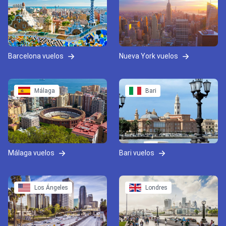
Barcelona vuelos
Nueva York vuelos
Málaga
Bari
Málaga vuelos
Bari vuelos
Los Ángeles
Londres