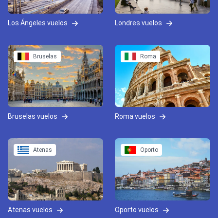
Los Ángeles vuelos
Londres vuelos
Bruselas
Roma
Bruselas vuelos
Roma vuelos
Atenas
Oporto
Atenas vuelos
Oporto vuelos