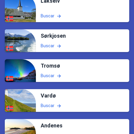
Lakselv
Buscar
Sørkjosen
Buscar
Tromsø
Buscar
Vardø
Buscar
Andenes