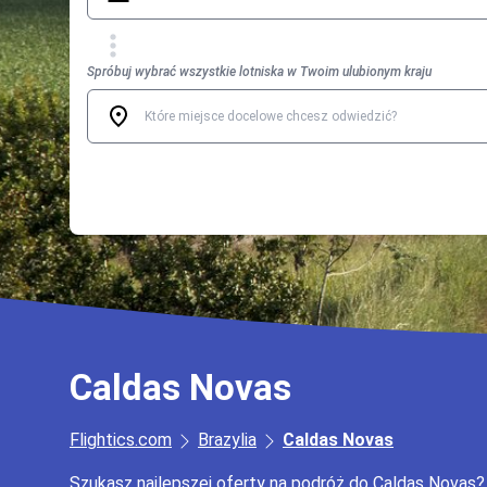
Spróbuj wybrać wszystkie lotniska w Twoim ulubionym kraju
Caldas Novas
Flightics.com
Brazylia
Caldas Novas
Szukasz najlepszej oferty na podróż do Caldas Novas?