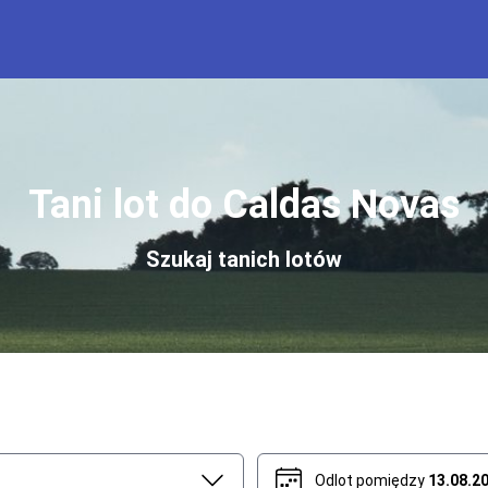
Tani lot do Caldas Novas
Szukaj tanich lotów
Odlot pomiędzy
13.08.2