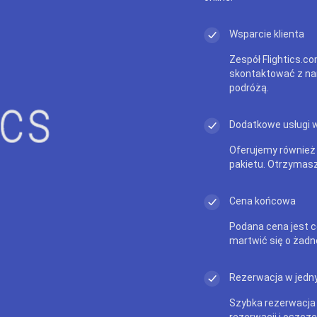
Wsparcie klienta
Zespół Flightics.co
skontaktować z na
podróżą.
Dodatkowe usługi 
Oferujemy również
pakietu. Otrzymasz
Cena końcowa
Podana cena jest c
martwić się o żadn
Rezerwacja w jedny
Szybka rezerwacja
rezerwacji i oszczę