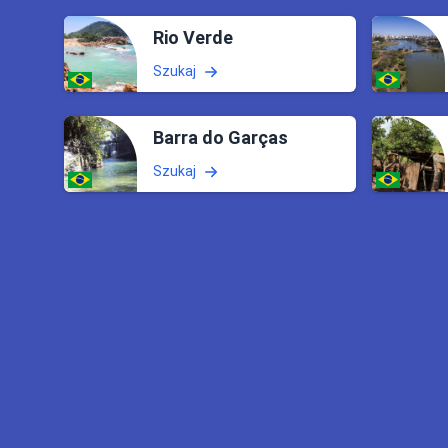
Rio Verde
Szukaj
Barra do Garças
Szukaj