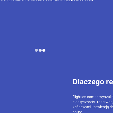
Dlaczego r
Flightics.com to wyszukiw
elastyczność i rezerwac
końcowymi i zawierają do
online.