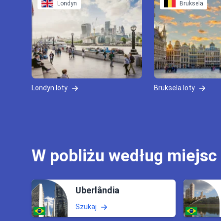
Londyn
Bruksela
Londyn loty
Bruksela loty
W pobliżu według miejsc
Uberlândia
Szukaj