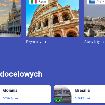
Rzym
Ateny
Rzym loty
Ateny loty
 docelowych
Goiânia
Brasília
Szukaj
Szukaj