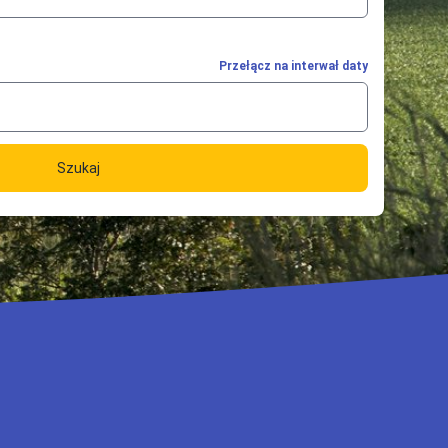
Przełącz na interwał daty
Szukaj