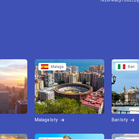
Malaga
Bari
Malaga loty
Bari loty