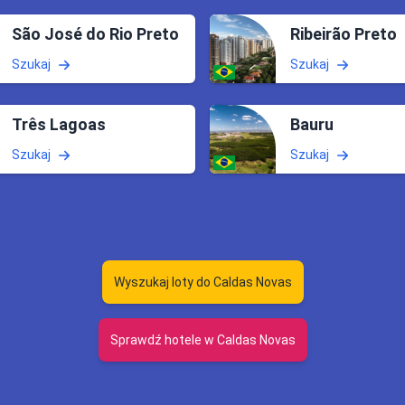
São José do Rio Preto
Ribeirão Preto
Szukaj
Szukaj
Três Lagoas
Bauru
Szukaj
Szukaj
Wyszukaj loty do Caldas Novas
Sprawdź hotele w Caldas Novas