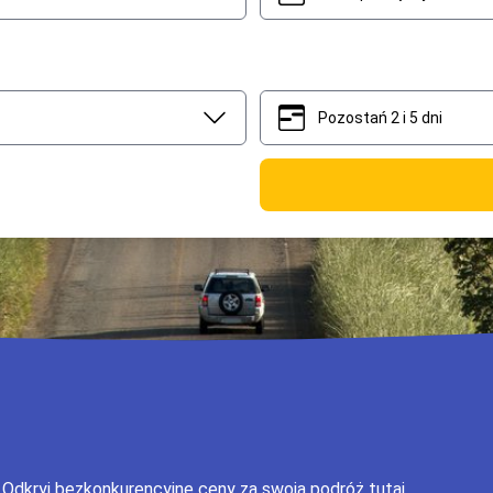
Pozostań 2 i 5 dni
2
5
 Odkryj bezkonkurencyjne ceny za swoją podróż tutaj