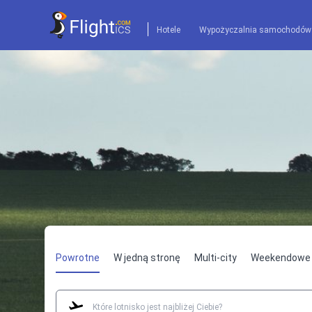
Hotele
Wypożyczalnia samochodów
Powrotne
W jedną stronę
Multi-city
Weekendowe