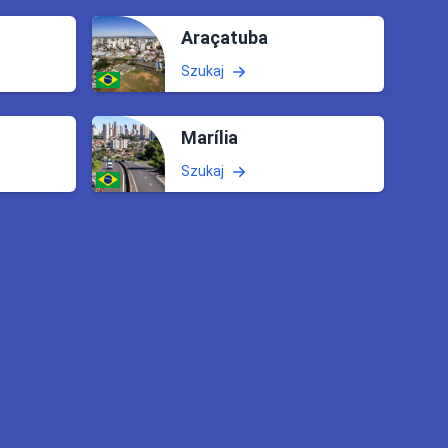
Araçatuba
Szukaj
Marília
Szukaj