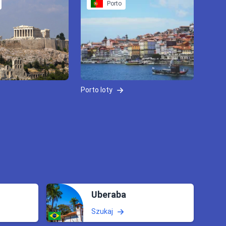
Porto
Porto loty
Uberaba
Szukaj