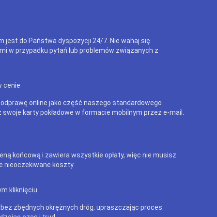
m jest do Państwa dyspozycji 24/7. Nie wahaj się
mi w przypadku pytań lub problemów związanych z
w cenie
 odprawę online jako część naszego standardowego
 swoje karty pokładowe w formacie mobilnym przez e-mail.
eną końcową i zawiera wszystkie opłaty, więc nie musisz
e nieoczekiwane koszty.
m kliknięciu
 bez zbędnych okrężnych dróg, upraszczając proces
dzając czas i trud.