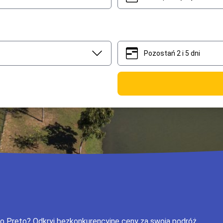
Pozostań 2 i 5 dni
2
5
io Preto? Odkryj bezkonkurencyjne ceny za swoją podróż