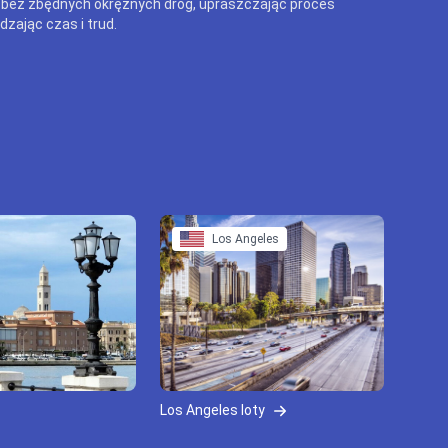
 bez zbędnych okrężnych dróg, upraszczając proces
dzając czas i trud.
Los Angeles
Los Angeles loty