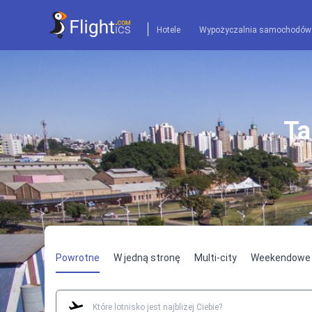
Hotele
Wypożyczalnia samochodów
Ta
Powrotne
W jedną stronę
Multi-city
Weekendowe