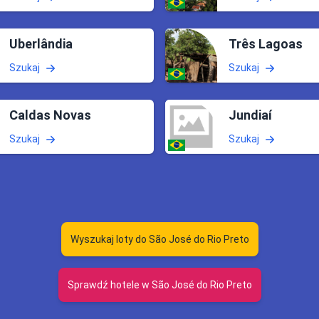
Uberlândia
Três Lagoas
Szukaj
Szukaj
Caldas Novas
Jundiaí
Szukaj
Szukaj
Wyszukaj loty do São José do Rio Preto
Sprawdź hotele w São José do Rio Preto