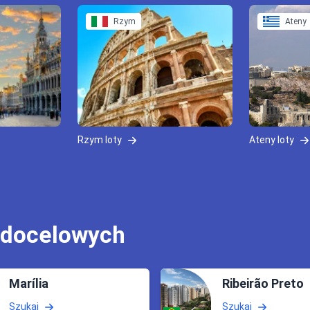
Rzym
Ateny
Rzym loty
Ateny loty
 docelowych
Marília
Ribeirão Preto
Szukaj
Szukaj