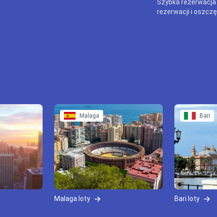
Szybka rezerwacja
rezerwacji i oszczę
Malaga
Bari
Malaga loty
Bari loty