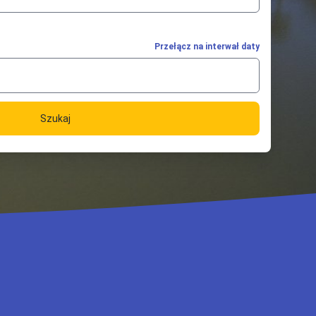
Przełącz na interwał daty
Szukaj