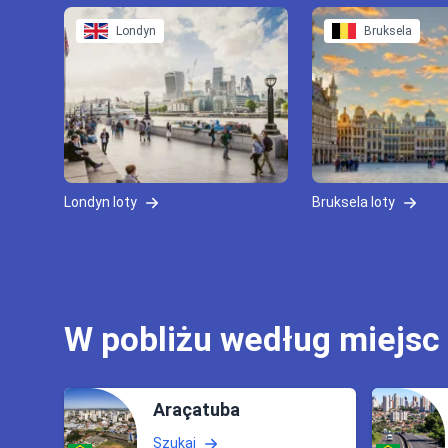
Londyn
Bruksela
Londyn loty
Bruksela loty
W pobliżu według miejsc
Araçatuba
Szukaj