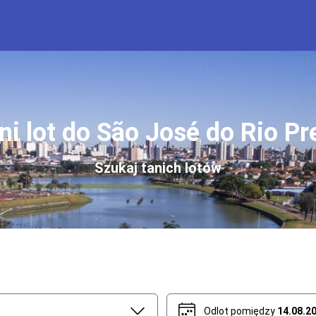
ni lot do São José do Rio Pr
Szukaj tanich lotów
Odlot pomiędzy
14.08.2