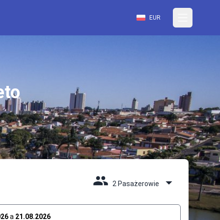
EUR
eto
2 Pasażerowie
026
a
21.08.2026