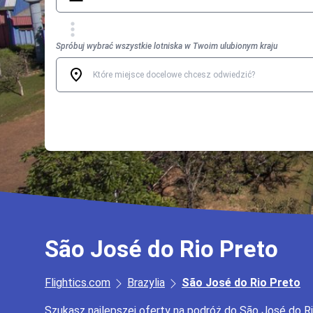
Spróbuj wybrać wszystkie lotniska w Twoim ulubionym kraju
São José do Rio Preto
Flightics.com
Brazylia
São José do Rio Preto
Szukasz najlepszej oferty na podróż do São José do R