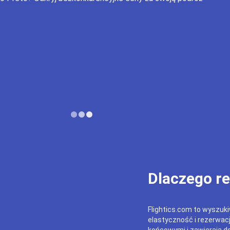
Dlaczego r
Flightics.com to wyszukiw
elastyczność i rezerwac
końcowymi i zawierają do