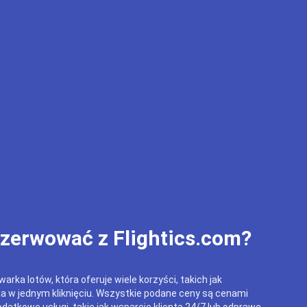
ezerwować z Flightics.com?
arka lotów, która oferuje wiele korzyści, takich jak
ja w jednym kliknięciu. Wszystkie podane ceny są cenami
datkowe usługi, takie jak wsparcie klienta 24/7 lub odprawę