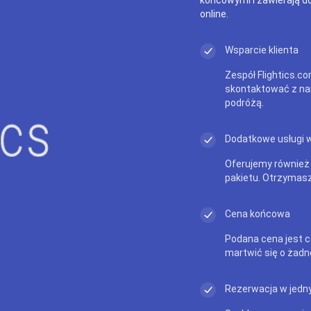
online.
Wsparcie klienta
Zespół Flightics.co
skontaktować z na
podróżą.
Dodatkowe usługi 
Oferujemy również
pakietu. Otrzymasz
Cena końcowa
Podana cena jest c
martwić się o żadn
Rezerwacja w jedny