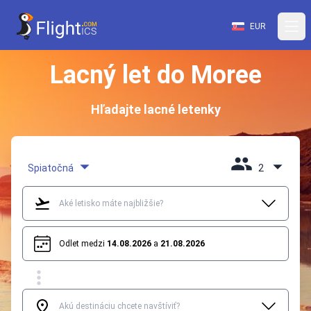
EUR
Lacný let do Moree
Hľadajte lacné letenky
Spiatočná
2
Odlet medzi
14.08.2026
a
21.08.2026