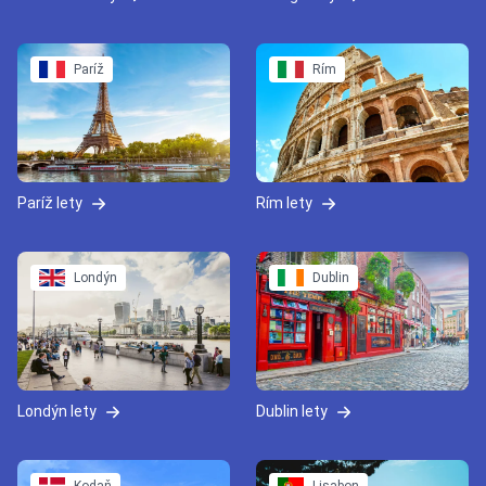
Paríž
Rím
Paríž lety
Rím lety
Londýn
Dublin
Londýn lety
Dublin lety