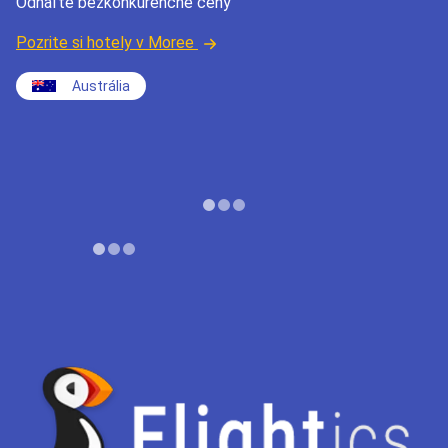
Odhaľte bezkonkurenčné ceny
Pozrite si hotely v Moree
Austrália