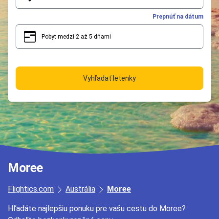
Prepnúť na dátum
Pobyt medzi 2 až 5 dňami
2
5
Vyhľadať letenky
Moree
Flightics.com
Austrália
Moree
Hľadáte najlepšiu ponuku pre vašu cestu do Moree?