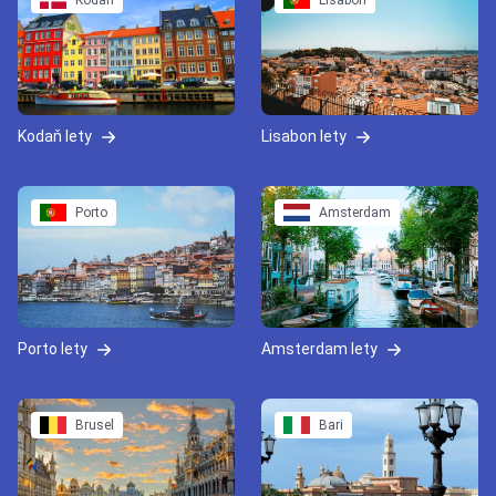
Kodaň
Lisabon
Kodaň lety
Lisabon lety
Porto
Amsterdam
Porto lety
Amsterdam lety
Brusel
Bari