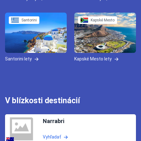
Santorini
Kapské Mesto
Santorini lety
Kapské Mesto lety
V blízkosti destinácií
Narrabri
Vyhľadať