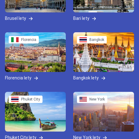
Brusel lety
Bari lety
Florencia
Bangkok
Florencia lety
Bangkok lety
Phuket City
New York
Phuket City lety
New York lety