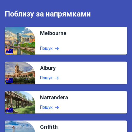
Поблизу за напрямками
Melbourne
Пошук
Albury
Пошук
Narrandera
Пошук
Griffith