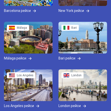
Barcelona рейси
New York рейси
Málaga
Bari
Málaga рейси
Bari рейси
Los Angeles
London
Los Angeles рейси
London рейси