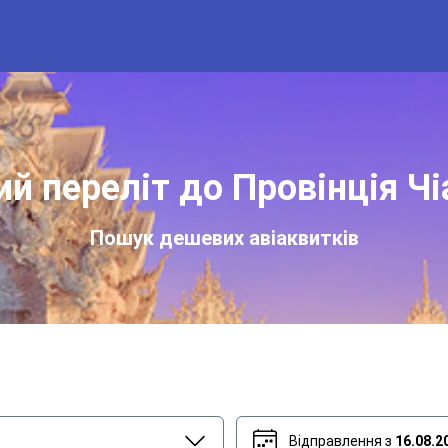
й переліт до Провінція Чі
Пошук дешевих авіаквитків
Відправлення з
16.08.2