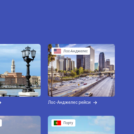
Лос-Анджелес
Лос-Анджелес рейси
Порту