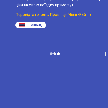
ціни на свою поїздку прямо тут
Перевірте готелі в Провінція Чіанг-Рай
Таїланд