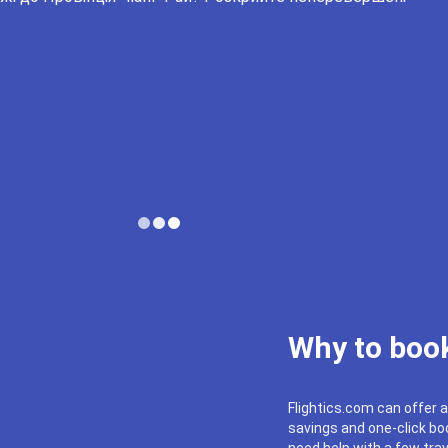
Why to book
Flightics.com can offer a
savings and one-click boo
need help with a few trav