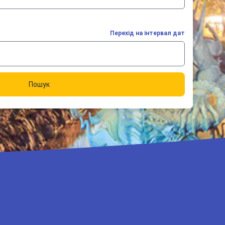
Перехід на інтервал дат
Пошук