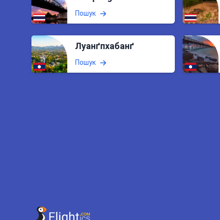
Пошук
Луанґпхабанґ
Пошук