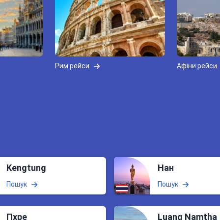
Рим рейси
Афіни рейси
Kengtung
Нан
Пошук
Пошук
Пхре
Luang Namtha