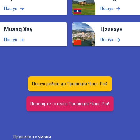
Пошук
Пошук
Muang Xay
Цзинхун
Пошук
Пошук
Пошук рейсів до Провінція Чіанг-Рай
Перевірте готелі в Провінція Чіанг-Рай
Правила та умови