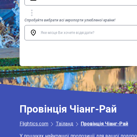
Спробуйте вибрати всі аеропорти улюбленої країни!
Провінція Чіанг-Рай
Flightics.com
Таїланд
Провінція Чіанг-Рай
У пошуках найкращої пропозиції для вашої подоро