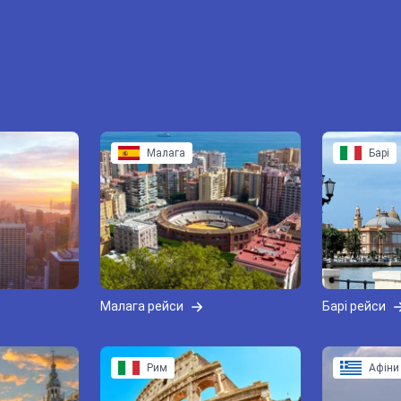
Малага
Барі
Малага рейси
Барі рейси
Рим
Афіни