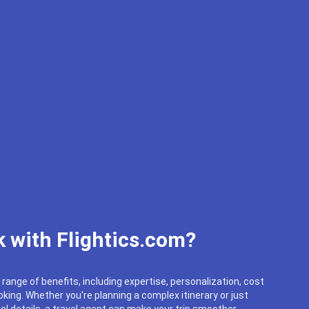
 with Flightics.com?
 range of benefits, including expertise, personalization, cost
king. Whether you're planning a complex itinerary or just
el details, a travel agent can make your trip smoother.