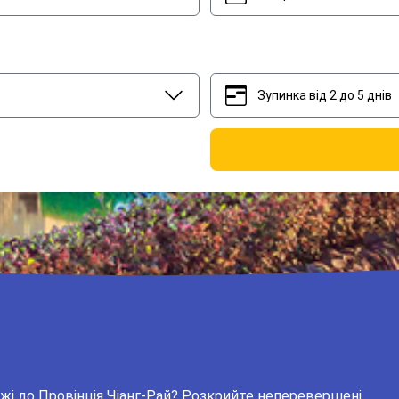
Зупинка від 2 до 5 днів
2
5
жі до Провінція Чіанг-Рай? Розкрийте неперевершені