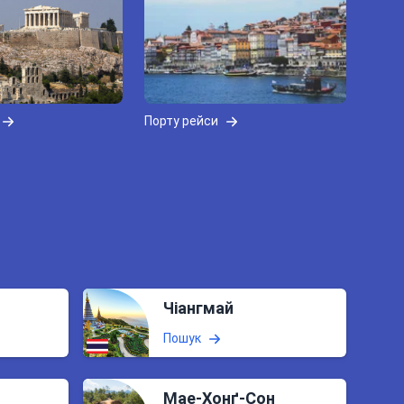
Порту рейси
Чіангмай
Пошук
Мае-Хонґ-Сон