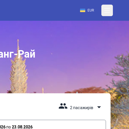
EUR
анг-Рай
2 пасажирів
026
по
23.08.2026