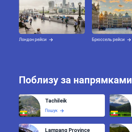
Лондон рейси
Брюссель рейси
Поблизу за напрямками
Tachileik
Пошук
Lampang Province