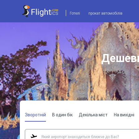
Готелі
прокат автомобілів
Дешеви
Зворотній
В один бік
Декілька міст
На вихідні