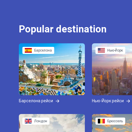
Popular destination
Барселона
Нью-Йорк
Барселона рейси
Нью-Йорк рейси
Лондон
Брюссель