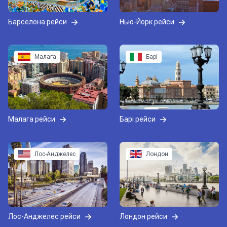
Барселона рейси
Нью-Йорк рейси
Малага
Барі
Малага рейси
Барі рейси
Лос-Анджелес
Лондон
Лос-Анджелес рейси
Лондон рейси