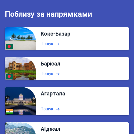
Поблизу за напрямками
Кокс-Базар
Пошук
Барісал
Пошук
Агартала
Пошук
Аїджал