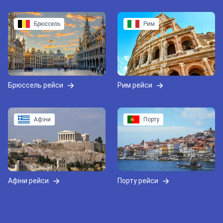
Брюссель
Рим
Брюссель рейси
Рим рейси
Афіни
Порту
Афіни рейси
Порту рейси