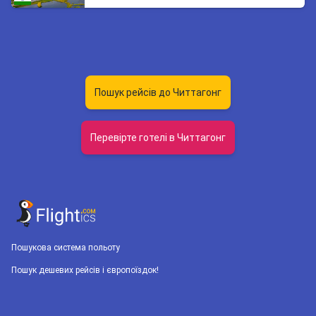
Пошук рейсів до Читтагонг
Перевірте готелі в Читтагонг
Пошукова система польоту
Пошук дешевих рейсів і європоїздок!