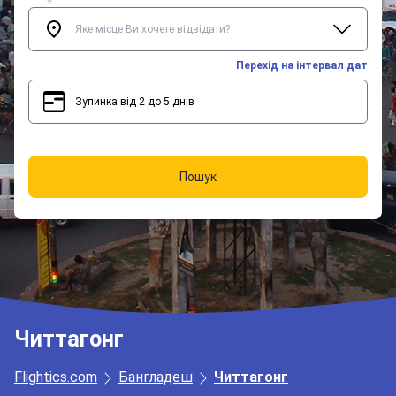
Перехід на інтервал дат
Зупинка від 2 до 5 днів
2
5
Пошук
Читтагонг
Flightics.com
Бангладеш
Читтагонг