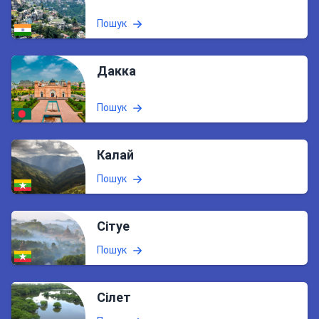
Пошук
Дакка
Пошук
Калай
Пошук
Сітуе
Пошук
Сілет