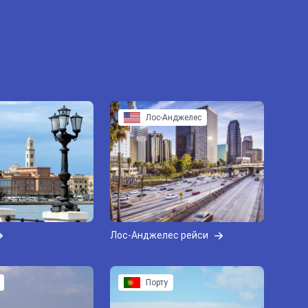
Лос-Анджелес
Лос-Анджелес рейси
Порту