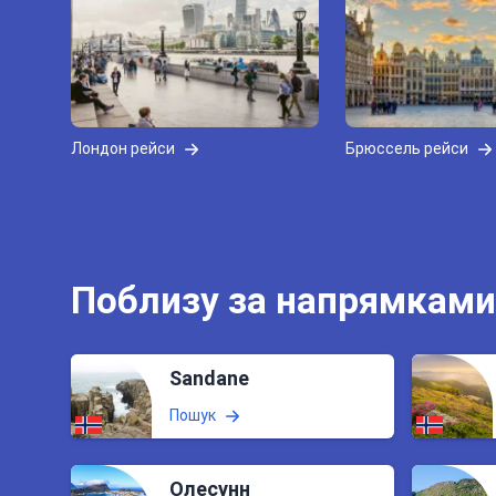
Лондон рейси
Брюссель рейси
Поблизу за напрямками
Sandane
Пошук
Олесунн