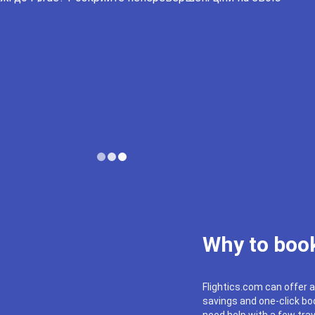
Why to book
Flightics.com can offer a
savings and one-click boo
need help with a few trav