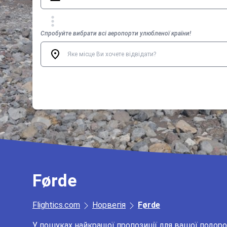
Спробуйте вибрати всі аеропорти улюбленої країни!
Førde
Flightics.com
Норвегія
Førde
У пошуках найкращої пропозиції для вашої подоро