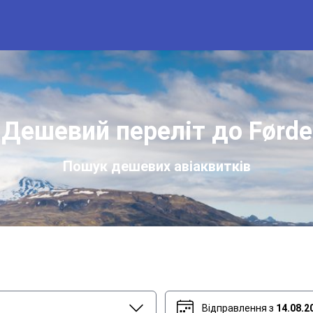
Дешевий переліт до Førde
Пошук дешевих авіаквитків
Відправлення з
14.08.2