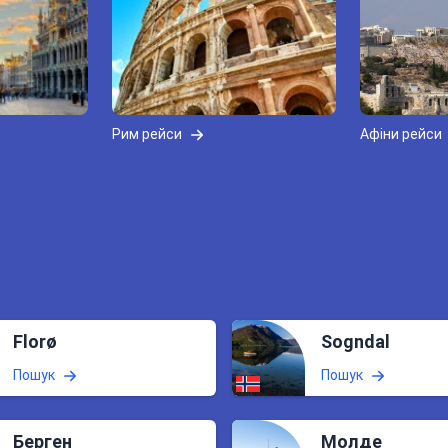
Рим рейси
Афіни рейси
Florø
Sogndal
Пошук
Пошук
Берген
Молде