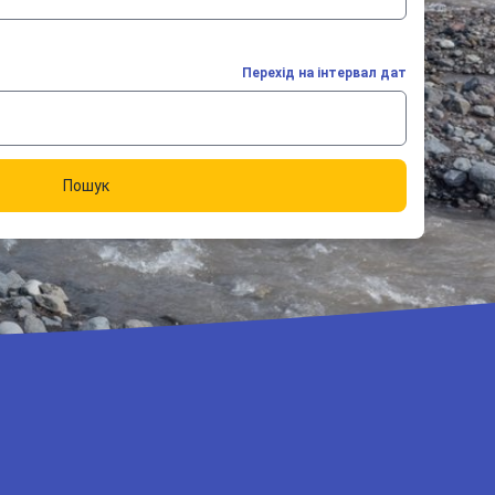
Перехід на інтервал дат
Пошук