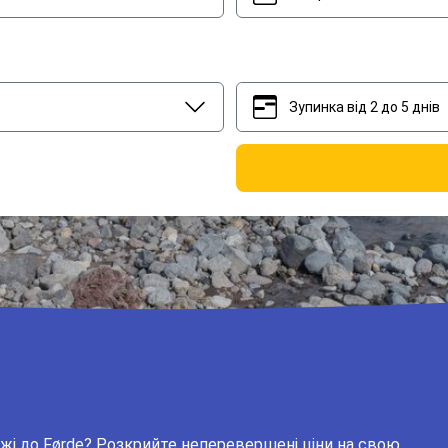
Зупинка від 2 до 5 днів
2
5
жі до Førde? Розкрийте неперевершені ціни на свою