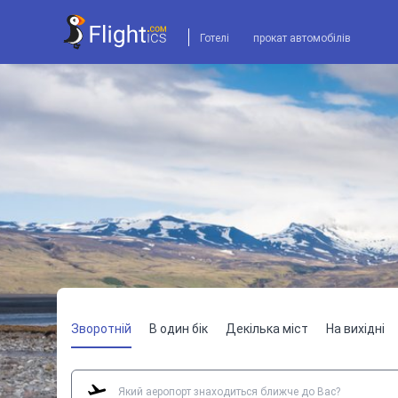
Готелі
прокат автомобілів
Зворотній
В один бік
Декілька міст
На вихідні