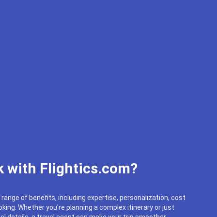
 with Flightics.com?
 range of benefits, including expertise, personalization, cost
king. Whether you're planning a complex itinerary or just
el details, a travel agent can make your trip smoother.