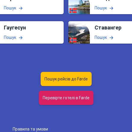
Пошук
Пошук
Гаугесун
Ставангер
Пошук
Пошук
Пошук рейсів до Førde
Перевірте готелі в Førde
Правила та умови