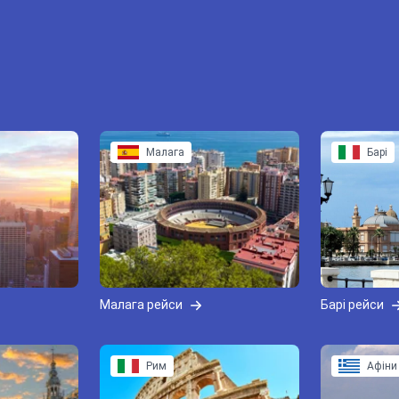
Малага
Барі
Малага рейси
Барі рейси
Рим
Афіни