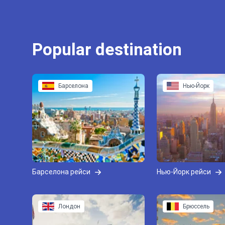
Popular destination
Барселона
Нью-Йорк
Барселона рейси
Нью-Йорк рейси
Лондон
Брюссель