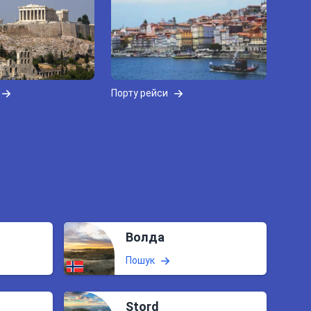
Порту рейси
Волда
Пошук
Stord