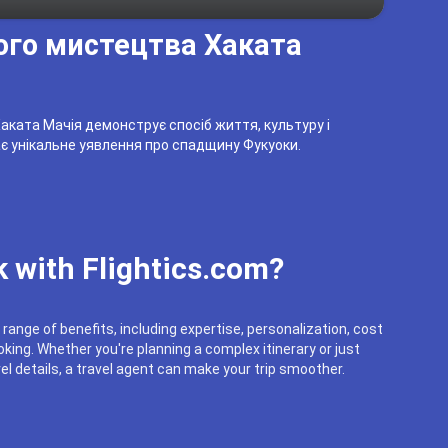
ого мистецтва Хаката
ката Мачія демонструє спосіб життя, культуру і
ає унікальне уявлення про спадщину Фукуоки.
 with Flightics.com?
 range of benefits, including expertise, personalization, cost
king. Whether you're planning a complex itinerary or just
el details, a travel agent can make your trip smoother.