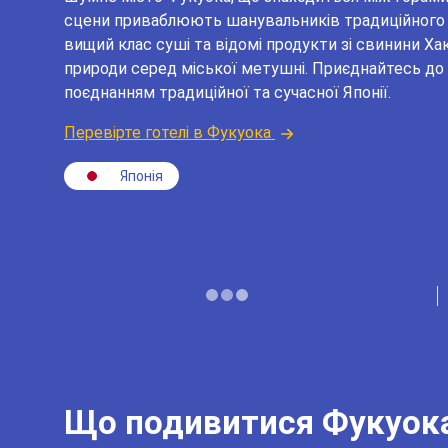
сцени приваблюють шанувальників традиційного 
вищий клас суші та відомі продукти зі свинини Х
природи серед міської метушні. Приєднайтесь до 
поєднанням традиційної та сучасної Японії.
Перевірте готелі в Фукуока
Японія
Що подивитися Фукуок