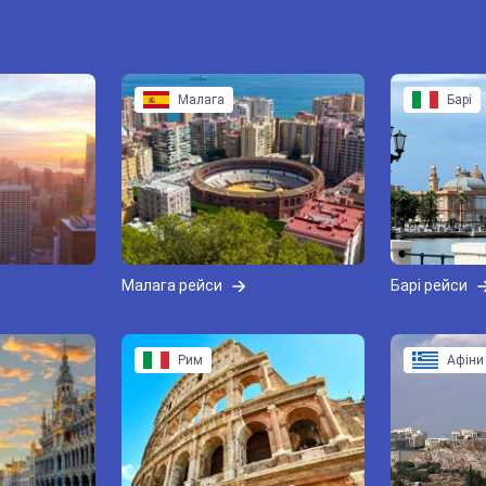
Малага
Барі
Малага рейси
Барі рейси
Рим
Афіни