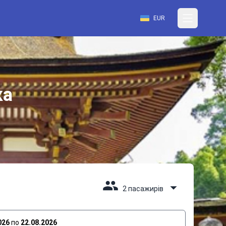
EUR
ка
2 пасажирів
026
по
22.08.2026