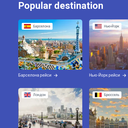
Popular destination
Барселона
Нью-Йорк
Барселона рейси
Нью-Йорк рейси
Лондон
Брюссель