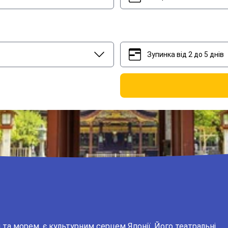
Зупинка від 2 до 5 днів
2
5
та морем, є культурним серцем Японії. Його театральні