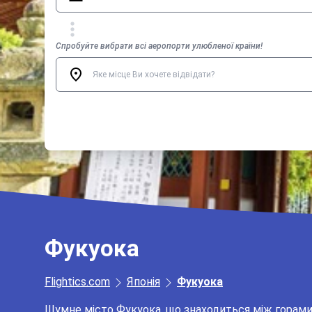
Спробуйте вибрати всі аеропорти улюбленої країни!
Фукуока
Flightics.com
Японія
Фукуока
Шумне місто Фукуока, що знаходиться між горами 