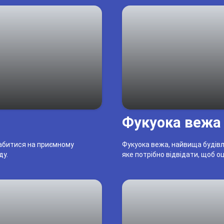
Фукуока вежа
слабитися на приємному
Фукуока вежа, найвища будівля
ду.
яке потрібно відвідати, щоб о