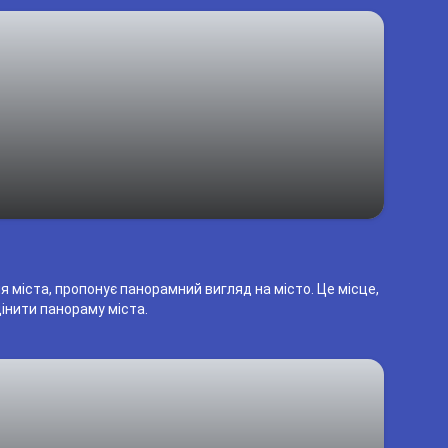
 міста, пропонує панорамний вигляд на місто. Це місце,
цінити панораму міста.