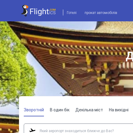
Готелі
прокат автомобілів
Д
Зворотній
В один бік
Декілька міст
На вихідні