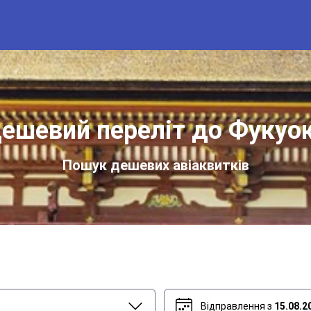
ешевий переліт до Фукуо
Пошук дешевих авіаквитків
Відправлення з
15.08.2