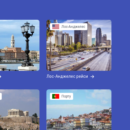
Лос-Анджелес
Лос-Анджелес рейси
Порту