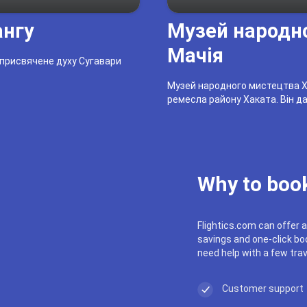
нгу
Музей народн
Мачія
присвячене духу Сугавари
Музей народного мистецтва Ха
ремесла району Хаката. Він д
Why to book
Flightics.com can offer a
savings and one-click boo
need help with a few trav
Customer support