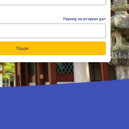
Перехід на інтервал дат
Пошук