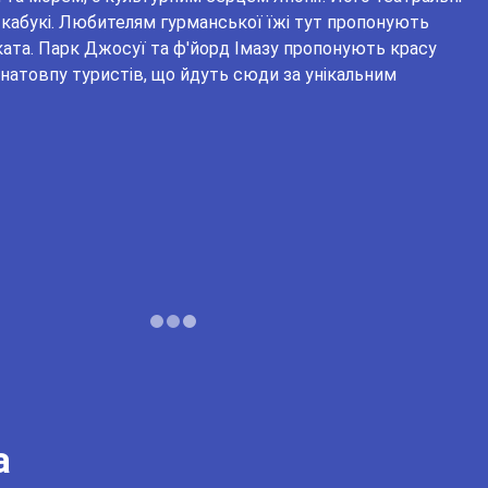
кабукі. Любителям гурманської їжі тут пропонують
аката. Парк Джосуї та ф'йорд Імазу пропонують красу
натовпу туристів, що йдуть сюди за унікальним
а