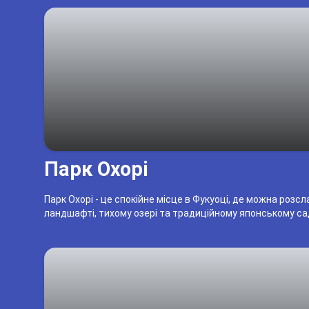
Парк Охорі
Парк Охорі - це спокійне місце в Фукуоці, де можна роз
ландшафті, тихому озері та традиційному японському са