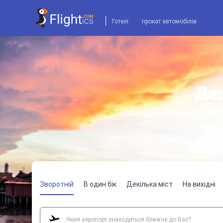
Готелі
прокат автомобілів
Деш
Зворотній
В один бік
Декілька міст
На вихідні