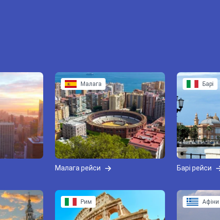
Малага
Барі
Малага рейси
Барі рейси
Рим
Афіни