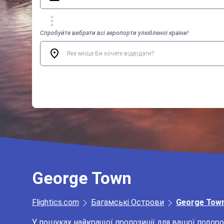
Спробуйте вибрати всі аеропорти улюбленої країни!
George Town
Flightics.com
Багамські Острови
George Tow
У пошуках найкращої пропозиції для вашої подоро