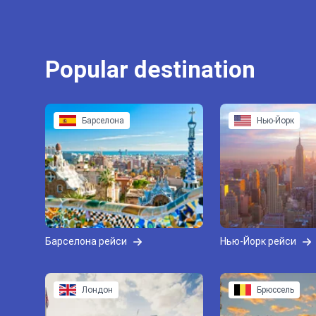
Popular destination
Барселона
Нью-Йорк
Барселона рейси
Нью-Йорк рейси
Лондон
Брюссель