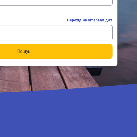
Перехід на інтервал дат
Пошук