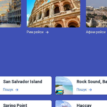
Рим рейси
Афіни рейси
San Salvador Island
Rock Sound, B
Пошук
Пошук
Spring Point
Нассау