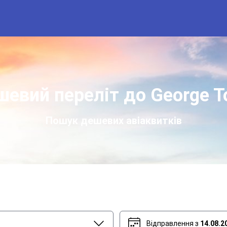
евий переліт до George 
Пошук дешевих авіаквитків
Відправлення з
14.08.2