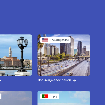
Лос-Анджелес
Лос-Анджелес рейси
Порту