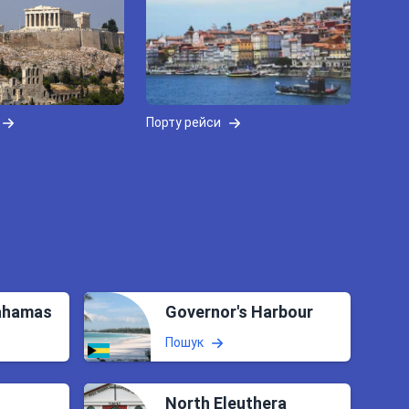
Порту рейси
ahamas
Governor's Harbour
Пошук
North Eleuthera