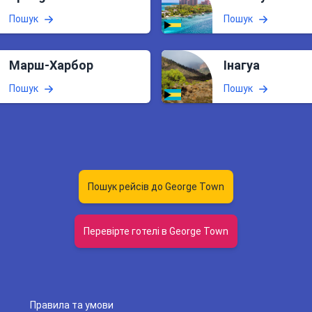
Пошук
Пошук
Марш-Харбор
Інагуа
Пошук
Пошук
Пошук рейсів до George Town
Перевірте готелі в George Town
Правила та умови