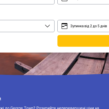
Зупинка від 2 до 5 днів
2
5
n
жі до George Town? Розкрийте неперевершені ціни на