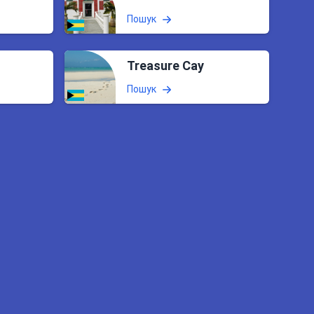
Пошук
Treasure Cay
Пошук