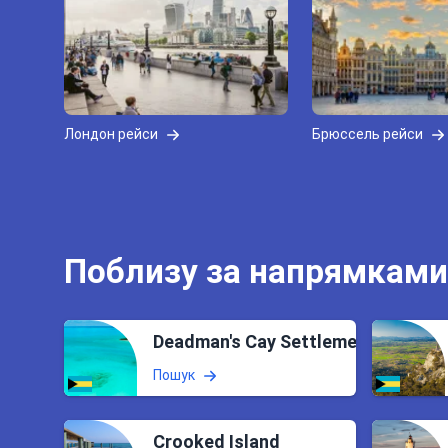
Лондон рейси
Брюссель рейси
Поблизу за напрямками
Deadman's Cay Settlement
Пошук
Crooked Island