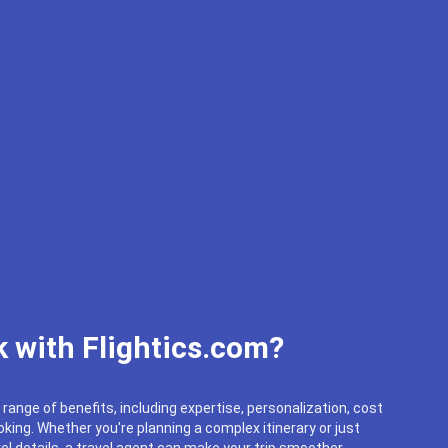
 with Flightics.com?
 range of benefits, including expertise, personalization, cost
king. Whether you're planning a complex itinerary or just
el details, a travel agent can make your trip smoother.