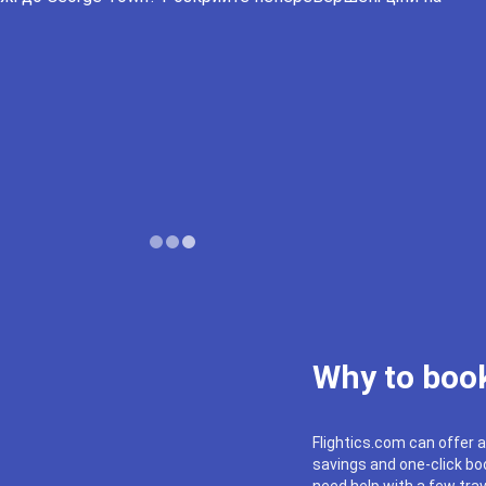
Why to book
Flightics.com can offer a
savings and one-click boo
need help with a few trav