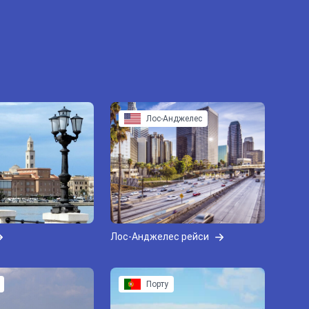
Лос-Анджелес
Лос-Анджелес рейси
Порту