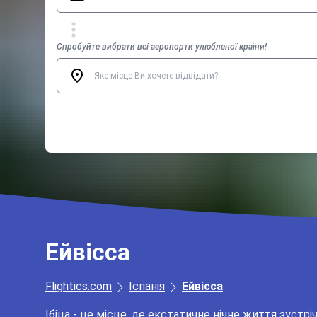
Спробуйте вибрати всі аеропорти улюбленої країни!
Ейвісса
Flightics.com
Іспанія
Ейвісса
Ібіца - це місце, де екстатичне нічне життя зустр