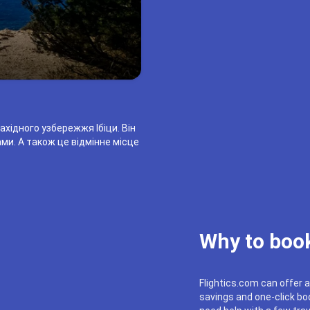
ахідного узбережжя Ібіци. Він
и. А також це відмінне місце
Why to book
Flightics.com can offer a
savings and one-click boo