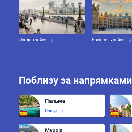
Лондон рейси
Брюссель рейси
Поблизу за напрямками
Пальма
Пошук
Мурсія