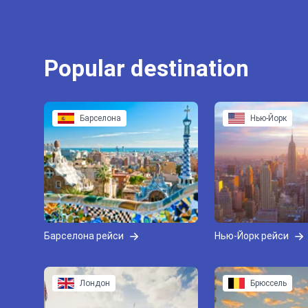
Popular destination
Барселона
Нью-Йорк
Барселона рейси
Нью-Йорк рейси
Лондон
Брюссель