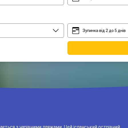
Зупинка від 2 до 5 днів
2
5
ічається з чарівними пляжами. Цей іспанський острівний