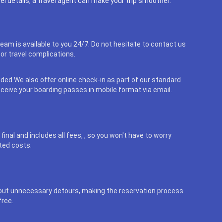
el details, a travel agent can make your trip smoother.
eam is available to you 24/7. Do not hesitate to contact us
or travel complications.
uded We also offer online check-in as part of our standard
eceive your boarding passes in mobile format via email.
final and includes all fees, , so you won't have to worry
ted costs.
out unnecessary detours, making the reservation process
free.