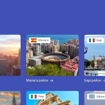
Малага
Барі
Малага рейси
Барі рейси
Рим
Афіни