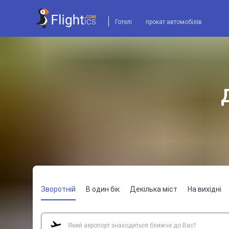
Готелі
прокат автомобілів
Зворотній
В один бік
Декілька міст
На вихідні