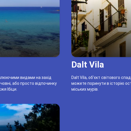
Dalt Vila
плюючими видами на захід
Dalt Vila, об'єкт світового сп
 човні, або просто відпочинку
можете поринути в історію о
я Ібіци.
міських мурів.