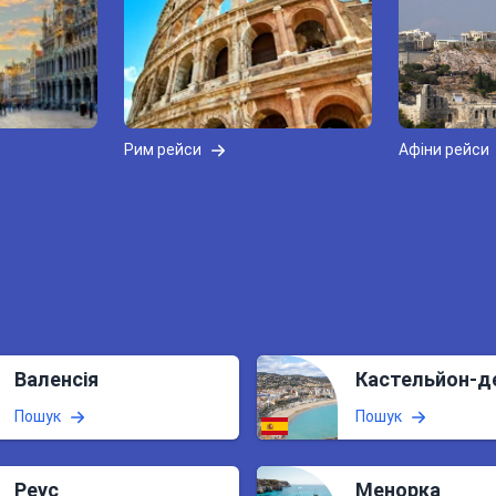
Рим рейси
Афіни рейси
Валенсія
Кастельйон-д
Пошук
Пошук
Реус
Менорка