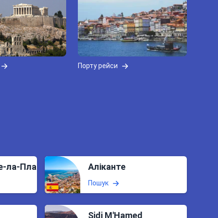
Порту рейси
е-ла-Плана
Аліканте
Пошук
Sidi M'Hamed